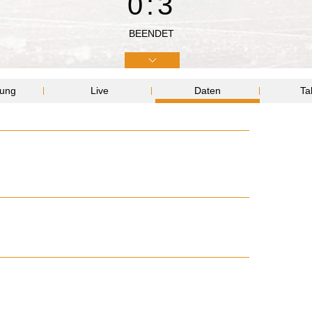
0:3
BEENDET
lung
Live
Daten
Ta