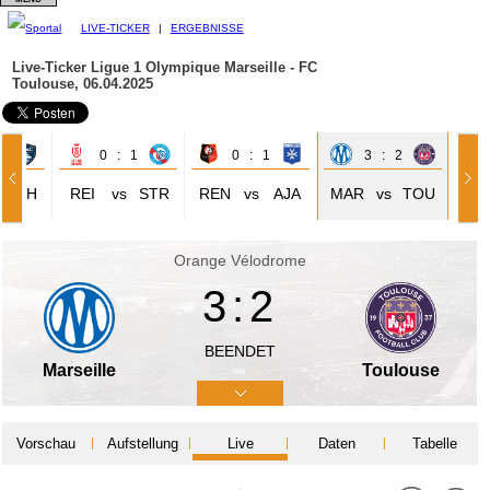
LIVE-TICKER
|
ERGEBNISSE
Live-Ticker Ligue 1
Olympique Marseille - FC
Toulouse, 06.04.2025
2
0 : 1
0 : 1
3 : 2
ALH
REI
vs
STR
REN
vs
AJA
MAR
vs
TOU
Orange Vélodrome
3:2
BEENDET
Marseille
Toulouse
Vorschau
Aufstellung
Live
Daten
Tabelle