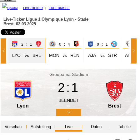
LIVE-TICKER
|
ERGEBNISSE
Live-Ticker Ligue 1
Olympique Lyon - Stade
Brest, 02.03.2025
2 : 1
0 : 4
0 : 1
0 
SC
LYO
vs
BRE
MON
vs
REN
AJA
vs
STR
ANG
Groupama Stadium
2:1
BEENDET
Lyon
Brest
Vorschau
Aufstellung
Live
Daten
Tabelle