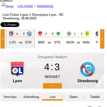
LIVE-TICKER
|
ERGEBNISSE
Live-Ticker Ligue 1
Olympique Lyon - RC
Strasbourg, 30.08.2024
4 : 3
4 : 0
1 : 3
1 
LYO
vs
STR
BRE
vs
STE
MON
vs
NAN
TOU
Groupama Stadium
4:3
BEENDET
Lyon
Strasbourg
Vorschau
Aufstellung
Live
Daten
Tabelle