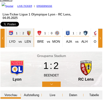
LIVE-TICKER
|
ERGEBNISSE
Live-Ticker Ligue 1
Olympique Lyon - RC Lens,
04.05.2025
1 : 2
1 : 0
1 : 2
1 
NG
LYO
vs
LEN
BRE
vs
MON
AJA
vs
ALH
OSC
Groupama Stadium
1:2
BEENDET
Lyon
RC Lens
Vorschau
Aufstellung
Live
Daten
Tabelle