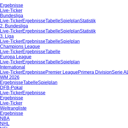
Ergebnisse
Live-Ticker
Bundesliga
Live-Ticker
Ergebnisse
Tabelle
Spielplan
Statistik
2. Bundesliga
Live-Ticker
Ergebnisse
Tabelle
Spielplan
Statistik
3. Liga
Live-Ticker
Ergebnisse
Tabelle
Spielplan
Champions League
Live-Ticker
Ergebnisse
Tabelle
Europa League
Live-Ticker
Ergebnisse
Tabelle
Spielplan
International
Live-Ticker
Ergebnisse
Premier League
Primera Division
Serie A
WM 2026
Ergebnisse
Tabelle
Spielplan
DFB-Pokal
Live-Ticker
Ergebnisse
Ergebnisse
Live-Ticker
Weltrangliste
Ergebnisse
NBA
NHL