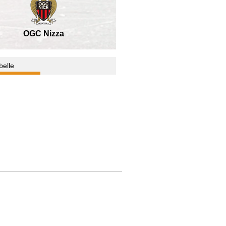
OGC Nizza
belle