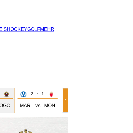
EISHOCKEY
GOLF
MEHR
2 : 1
vs
OGC
MAR
MON