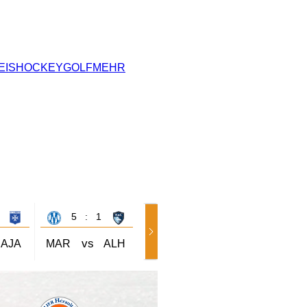
EISHOCKEY
GOLF
MEHR
5 : 1
vs
AJA
MAR
ALH