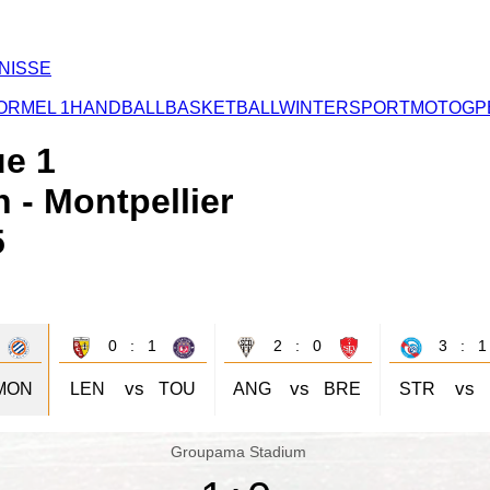
NISSE
ORMEL 1
HANDBALL
BASKETBALL
WINTERSPORT
MOTOGP
ue 1
 - Montpellier
5
0 : 1
2 : 0
3 : 1
vs
vs
vs
MON
LEN
TOU
ANG
BRE
STR
Groupama Stadium