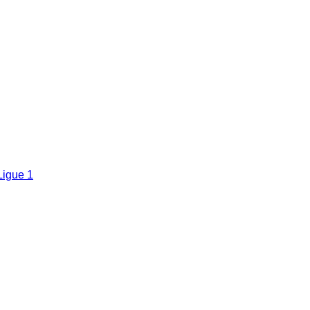
Ligue 1