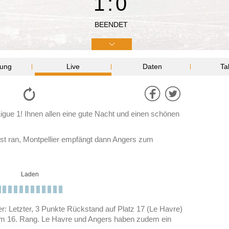
1:0
BEENDET
lung
Live
Daten
Ta
Ligue 1! Ihnen allen eine gute Nacht und einen schönen
 ran, Montpellier empfängt dann Angers zum
Laden
er: Letzter, 3 Punkte Rückstand auf Platz 17 (Le Havre)
em 16. Rang. Le Havre und Angers haben zudem ein