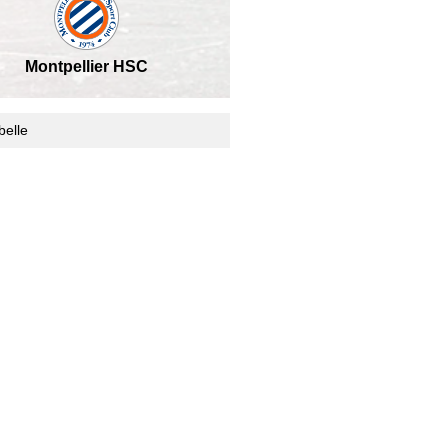
Montpellier HSC
belle