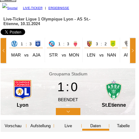
LIVE-TICKER
|
ERGEBNISSE
Live-Ticker Ligue 1
Olympique Lyon - AS St.-
Etienne, 10.11.2024
1 : 3
1 : 3
3 : 2
2 
MAR
vs
AJA
STR
vs
MON
LEN
vs
NAN
ANG
Groupama Stadium
1:0
BEENDET
Lyon
St.Etienne
Vorschau
Aufstellung
Live
Daten
Tabelle