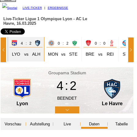
LIVE-TICKER
|
ERGEBNISSE
Live-Ticker Ligue 1
Olympique Lyon - AC Le
Havre, 16.03.2025
4 : 2
0 : 2
0 : 0
2 
EN
LYO
vs
ALH
MON
vs
STE
BRE
vs
REI
STR
Groupama Stadium
4:2
BEENDET
Lyon
Le Havre
Vorschau
Aufstellung
Live
Daten
Tabelle