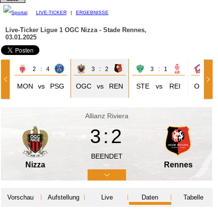
LIVE-TICKER
|
ERGEBNISSE
Live-Ticker Ligue 1
OGC Nizza - Stade Rennes,
03.01.2025
2 : 4
3 : 2
3 : 1
1 
MON
vs
PSG
OGC
vs
REN
STE
vs
REI
OSC
Allianz Riviera
3:2
BEENDET
Nizza
Rennes
Vorschau
Aufstellung
Live
Daten
Tabelle