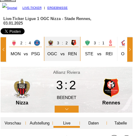
LIVE-TICKER
|
ERGEBNISSE
Live-Ticker Ligue 1
OGC Nizza - Stade Rennes,
03.01.2025
2 : 4
3 : 2
3 : 1
1 
MON
vs
PSG
OGC
vs
REN
STE
vs
REI
OSC
Allianz Riviera
3:2
BEENDET
Nizza
Rennes
Vorschau
Aufstellung
Live
Daten
Tabelle