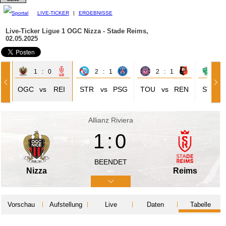
LIVE-TICKER
|
ERGEBNISSE
Live-Ticker Ligue 1
OGC Nizza - Stade Reims,
02.05.2025
1 : 0
2 : 1
2 : 1
1 
OGC
vs
REI
STR
vs
PSG
TOU
vs
REN
STE
Allianz Riviera
1:0
BEENDET
Nizza
Reims
Vorschau
Aufstellung
Live
Daten
Tabelle