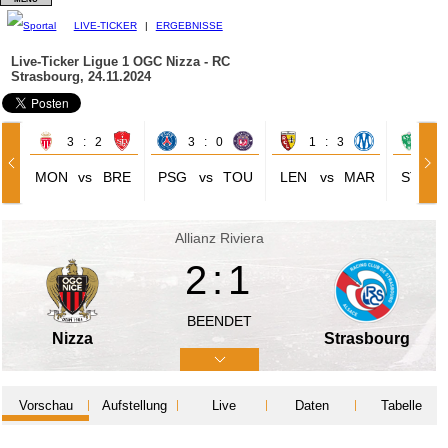
LIVE-TICKER
|
ERGEBNISSE
Live-Ticker Ligue 1
OGC Nizza - RC
Strasbourg, 24.11.2024
3 : 2
3 : 0
1 : 3
1 
MON
vs
BRE
PSG
vs
TOU
LEN
vs
MAR
STE
Allianz Riviera
2:1
BEENDET
Nizza
Strasbourg
Vorschau
Aufstellung
Live
Daten
Tabelle