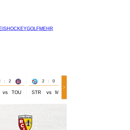
EISHOCKEY
GOLF
MEHR
2 : 2
2 : 0
0 : 2
vs
vs
vs
TOU
STR
MON
ANG
MAR