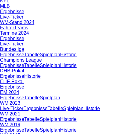
NFL
MLB
Ergebnisse
Live-Ticker
WM-Stand 2024
Fahrer
Teams
Termine 2024
Ergebnisse
Live-Ticker
Bundesliga
Ergebnisse
Tabelle
Spielplan
Historie
Champions League
Ergebnisse
Tabelle
Spielplan
Historie
DHB-Pokal
Ergebnisse
Historie
EHF-Pokal
Ergebnisse
EM 2024
Ergebnisse
Tabelle
Spielplan
WM 2023
Live-Ticker
Ergebnisse
Tabelle
Spielplan
Historie
WM 2021
Ergebnisse
Tabelle
Spielplan
Historie
WM 2019
Ergebnisse
Tabelle
Spielplan
Historie