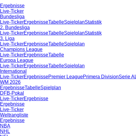
Ergebnisse
Live-Ticker
Bundesliga
Live-Ticker
Ergebnisse
Tabelle
Spielplan
Statistik
2. Bundesliga
Live-Ticker
Ergebnisse
Tabelle
Spielplan
Statistik
3. Liga
Live-Ticker
Ergebnisse
Tabelle
Spielplan
Champions League
Live-Ticker
Ergebnisse
Tabelle
Europa League
Live-Ticker
Ergebnisse
Tabelle
Spielplan
International
Live-Ticker
Ergebnisse
Premier League
Primera Division
Serie A
WM 2026
Ergebnisse
Tabelle
Spielplan
DFB-Pokal
Live-Ticker
Ergebnisse
Ergebnisse
Live-Ticker
Weltrangliste
Ergebnisse
NBA
NHL