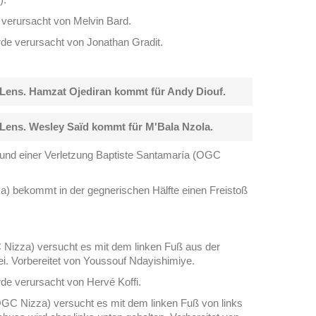
verursacht von Melvin Bard.
e verursacht von Jonathan Gradit.
Lens. Hamzat Ojediran kommt für Andy Diouf.
Lens. Wesley Saïd kommt für M'Bala Nzola.
grund einer Verletzung Baptiste Santamaría (OGC
) bekommt in der gegnerischen Hälfte einen Freistoß
Nizza) versucht es mit dem linken Fuß aus der
bei. Vorbereitet von Youssouf Ndayishimiye.
e verursacht von Hervé Koffi.
OGC Nizza) versucht es mit dem linken Fuß von links