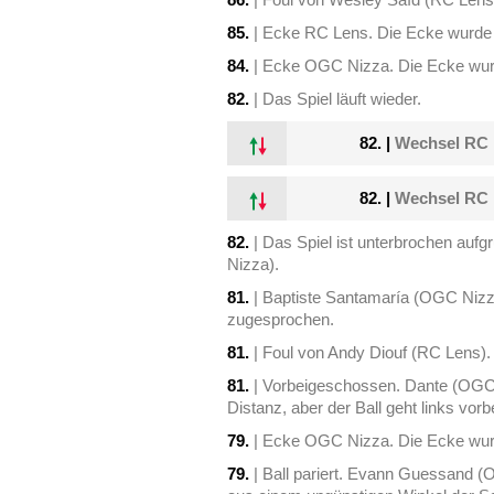
85.
| Ecke RC Lens. Die Ecke wurde 
84.
| Ecke OGC Nizza. Die Ecke wurd
82.
| Das Spiel läuft wieder.
82.
|
Wechsel RC 
82.
|
Wechsel RC 
82.
| Das Spiel ist unterbrochen auf
Nizza).
81.
| Baptiste Santamaría (OGC Nizza
zugesprochen.
81.
| Foul von Andy Diouf (RC Lens).
81.
| Vorbeigeschossen. Dante (OGC 
Distanz, aber der Ball geht links vor
79.
| Ecke OGC Nizza. Die Ecke wurd
79.
| Ball pariert. Evann Guessand (