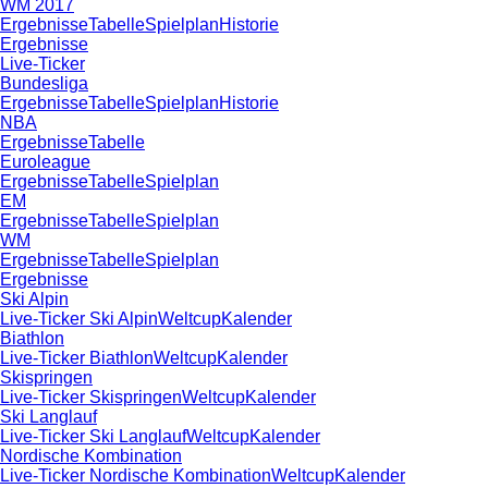
WM 2017
Ergebnisse
Tabelle
Spielplan
Historie
Ergebnisse
Live-Ticker
Bundesliga
Ergebnisse
Tabelle
Spielplan
Historie
NBA
Ergebnisse
Tabelle
Euroleague
Ergebnisse
Tabelle
Spielplan
EM
Ergebnisse
Tabelle
Spielplan
WM
Ergebnisse
Tabelle
Spielplan
Ergebnisse
Ski Alpin
Live-Ticker Ski Alpin
Weltcup
Kalender
Biathlon
Live-Ticker Biathlon
Weltcup
Kalender
Skispringen
Live-Ticker Skispringen
Weltcup
Kalender
Ski Langlauf
Live-Ticker Ski Langlauf
Weltcup
Kalender
Nordische Kombination
Live-Ticker Nordische Kombination
Weltcup
Kalender