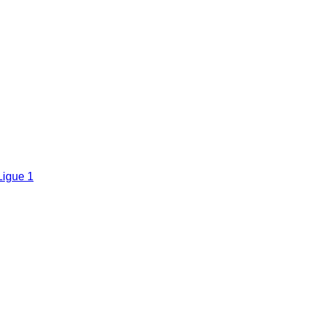
Ligue 1