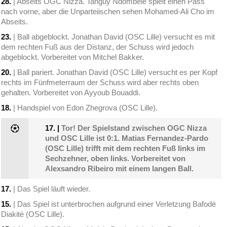
28.
| Abseits OGC Nizza. Tanguy Ndombélé spielt einen Pass
nach vorne, aber die Unparteiischen sehen Mohamed-Ali Cho im
Abseits.
23.
| Ball abgeblockt. Jonathan David (OSC Lille) versucht es mit
dem rechten Fuß aus der Distanz, der Schuss wird jedoch
abgeblockt. Vorbereitet von Mitchel Bakker.
20.
| Ball pariert. Jonathan David (OSC Lille) versucht es per Kopf
rechts im Fünfmeterraum der Schuss wird aber rechts oben
gehalten. Vorbereitet von Ayyoub Bouaddi.
18.
| Handspiel von Edon Zhegrova (OSC Lille).
17.
|
Tor! Der Spielstand zwischen OGC Nizza
und OSC Lille ist 0:1. Matias Fernandez-Pardo
(OSC Lille) trifft mit dem rechten Fuß links im
Sechzehner, oben links. Vorbereitet von
Alexsandro Ribeiro mit einem langen Ball.
17.
| Das Spiel läuft wieder.
15.
| Das Spiel ist unterbrochen aufgrund einer Verletzung Bafodé
Diakité (OSC Lille).