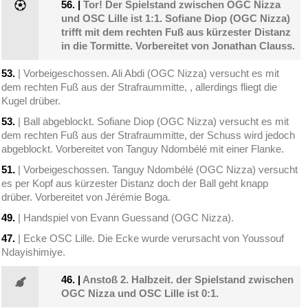
56.
|
Tor! Der Spielstand zwischen OGC Nizza
und OSC Lille ist 1:1. Sofiane Diop (OGC Nizza)
trifft mit dem rechten Fuß aus kürzester Distanz
in die Tormitte. Vorbereitet von Jonathan Clauss.
53.
| Vorbeigeschossen. Ali Abdi (OGC Nizza) versucht es mit
dem rechten Fuß aus der Strafraummitte, , allerdings fliegt die
Kugel drüber.
53.
| Ball abgeblockt. Sofiane Diop (OGC Nizza) versucht es mit
dem rechten Fuß aus der Strafraummitte, der Schuss wird jedoch
abgeblockt. Vorbereitet von Tanguy Ndombélé mit einer Flanke.
51.
| Vorbeigeschossen. Tanguy Ndombélé (OGC Nizza) versucht
es per Kopf aus kürzester Distanz doch der Ball geht knapp
drüber. Vorbereitet von Jérémie Boga.
49.
| Handspiel von Evann Guessand (OGC Nizza).
47.
| Ecke OSC Lille. Die Ecke wurde verursacht von Youssouf
Ndayishimiye.
46.
|
Anstoß 2. Halbzeit. der Spielstand zwischen
OGC Nizza und OSC Lille ist 0:1.