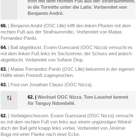
trifft mit dem rechten Fuß aus der Strafraummitte,
in die Tormitte unter die Latte. Vorbereitet von
Benjamin André.
66.
| Benjamin André (OSC Lille) trifft den linken Pfosten mit dem
rechten Fuß aus der Strafraummitte,. Vorbereitet von Matias
Fernandez-Pardo.
64.
| Ball abgeblockt. Evann Guessand (OGC Nizza) versucht es
mit dem linken Fuß links im Sechzehner, der Schuss wird jedoch
abgeblockt. Vorbereitet von Sofiane Diop.
63.
| Matias Fernandez-Pardo (OSC Lille) bekommt in der eigenen
Hälfte einen Freistoß zugesprochen.
63.
| Foul von Jonathan Clauss (OGC Nizza).
62.
|
Wechsel OGC Nizza. Tom Louchet kommt
für Tanguy Ndombélé.
62.
| Vorbeigeschossen. Evann Guessand (OGC Nizza) versucht
es mit dem rechten Fuß von links aus einem ungünstigen Winkel
doch der Ball geht knapp links vorbei. Vorbereitet von Jérémie
Boga mit einer Flanke nach einer Ecke.