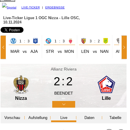
LIVE-TICKER
|
ERGEBNISSE
Live-Ticker Ligue 1
OGC Nizza - Lille OSC,
10.11.2024
1 : 3
1 : 3
3 : 2
2 
MAR
vs
AJA
STR
vs
MON
LEN
vs
NAN
ANG
Allianz Riviera
2:2
BEENDET
Nizza
Lille
Vorschau
Aufstellung
Live
Daten
Tabelle