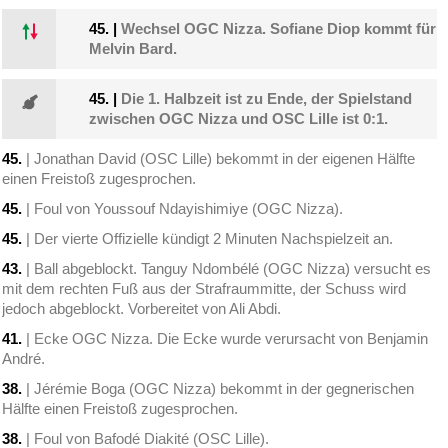
45.
|
Wechsel OGC Nizza. Sofiane Diop kommt für
Melvin Bard.
45.
|
Die 1. Halbzeit ist zu Ende, der Spielstand
zwischen OGC Nizza und OSC Lille ist 0:1.
45.
| Jonathan David (OSC Lille) bekommt in der eigenen Hälfte
einen Freistoß zugesprochen.
45.
| Foul von Youssouf Ndayishimiye (OGC Nizza).
45.
| Der vierte Offizielle kündigt 2 Minuten Nachspielzeit an.
43.
| Ball abgeblockt. Tanguy Ndombélé (OGC Nizza) versucht es
mit dem rechten Fuß aus der Strafraummitte, der Schuss wird
jedoch abgeblockt. Vorbereitet von Ali Abdi.
41.
| Ecke OGC Nizza. Die Ecke wurde verursacht von Benjamin
André.
38.
| Jérémie Boga (OGC Nizza) bekommt in der gegnerischen
Hälfte einen Freistoß zugesprochen.
38.
| Foul von Bafodé Diakité (OSC Lille).