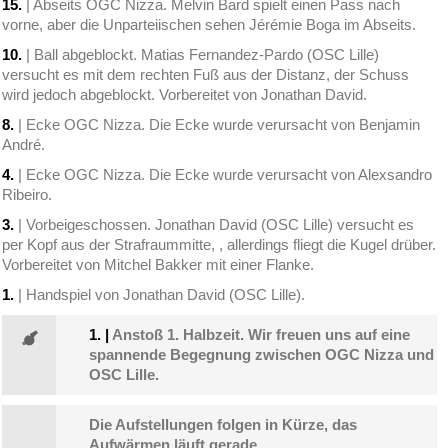
15.
| Abseits OGC Nizza. Melvin Bard spielt einen Pass nach
vorne, aber die Unparteiischen sehen Jérémie Boga im Abseits.
10.
| Ball abgeblockt. Matias Fernandez-Pardo (OSC Lille)
versucht es mit dem rechten Fuß aus der Distanz, der Schuss
wird jedoch abgeblockt. Vorbereitet von Jonathan David.
8.
| Ecke OGC Nizza. Die Ecke wurde verursacht von Benjamin
André.
4.
| Ecke OGC Nizza. Die Ecke wurde verursacht von Alexsandro
Ribeiro.
3.
| Vorbeigeschossen. Jonathan David (OSC Lille) versucht es
per Kopf aus der Strafraummitte, , allerdings fliegt die Kugel drüber.
Vorbereitet von Mitchel Bakker mit einer Flanke.
1.
| Handspiel von Jonathan David (OSC Lille).
1.
|
Anstoß 1. Halbzeit. Wir freuen uns auf eine
spannende Begegnung zwischen OGC Nizza und
OSC Lille.
Die Aufstellungen folgen in Kürze, das
Aufwärmen läuft gerade.