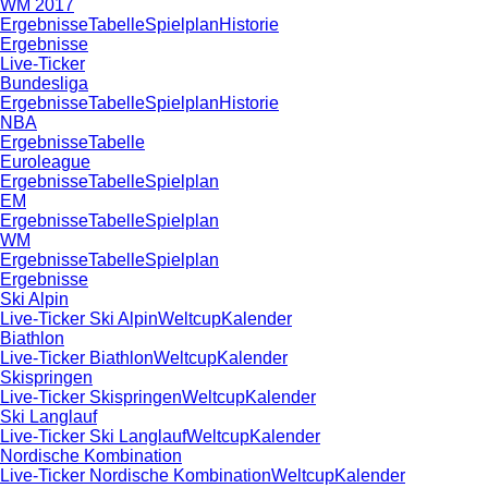
WM 2017
Ergebnisse
Tabelle
Spielplan
Historie
Ergebnisse
Live-Ticker
Bundesliga
Ergebnisse
Tabelle
Spielplan
Historie
NBA
Ergebnisse
Tabelle
Euroleague
Ergebnisse
Tabelle
Spielplan
EM
Ergebnisse
Tabelle
Spielplan
WM
Ergebnisse
Tabelle
Spielplan
Ergebnisse
Ski Alpin
Live-Ticker Ski Alpin
Weltcup
Kalender
Biathlon
Live-Ticker Biathlon
Weltcup
Kalender
Skispringen
Live-Ticker Skispringen
Weltcup
Kalender
Ski Langlauf
Live-Ticker Ski Langlauf
Weltcup
Kalender
Nordische Kombination
Live-Ticker Nordische Kombination
Weltcup
Kalender