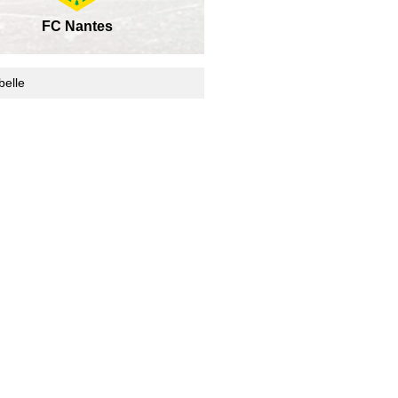
FC Nantes
belle