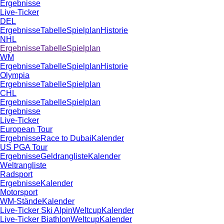
Ergebnisse
Live-Ticker
DEL
Ergebnisse
Tabelle
Spielplan
Historie
NHL
Ergebnisse
Tabelle
Spielplan
WM
Ergebnisse
Tabelle
Spielplan
Historie
Olympia
Ergebnisse
Tabelle
Spielplan
CHL
Ergebnisse
Tabelle
Spielplan
Ergebnisse
Live-Ticker
European Tour
Ergebnisse
Race to Dubai
Kalender
US PGA Tour
Ergebnisse
Geldrangliste
Kalender
Weltrangliste
Radsport
Ergebnisse
Kalender
Motorsport
WM-Stände
Kalender
Live-Ticker Ski Alpin
Weltcup
Kalender
Live-Ticker Biathlon
Weltcup
Kalender