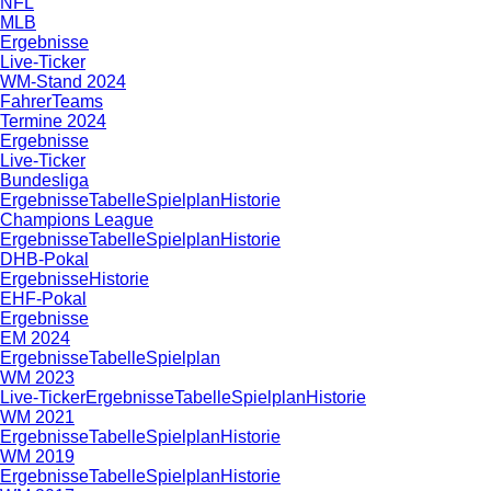
NFL
MLB
Ergebnisse
Live-Ticker
WM-Stand 2024
Fahrer
Teams
Termine 2024
Ergebnisse
Live-Ticker
Bundesliga
Ergebnisse
Tabelle
Spielplan
Historie
Champions League
Ergebnisse
Tabelle
Spielplan
Historie
DHB-Pokal
Ergebnisse
Historie
EHF-Pokal
Ergebnisse
EM 2024
Ergebnisse
Tabelle
Spielplan
WM 2023
Live-Ticker
Ergebnisse
Tabelle
Spielplan
Historie
WM 2021
Ergebnisse
Tabelle
Spielplan
Historie
WM 2019
Ergebnisse
Tabelle
Spielplan
Historie