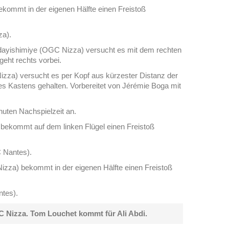
kommt in der eigenen Hälfte einen Freistoß
za).
ayishimiye (OGC Nizza) versucht es mit dem rechten
geht rechts vorbei.
Nizza) versucht es per Kopf aus kürzester Distanz der
es Kastens gehalten. Vorbereitet von Jérémie Boga mit
inuten Nachspielzeit an.
ekommt auf dem linken Flügel einen Freistoß
 Nantes).
a) bekommt in der eigenen Hälfte einen Freistoß
ntes).
 Nizza. Tom Louchet kommt für Ali Abdi.