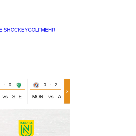
EISHOCKEY
GOLF
MEHR
1 : 0
0 : 2
0 : 1
vs
vs
vs
STE
MON
ALH
REI
STR
REN