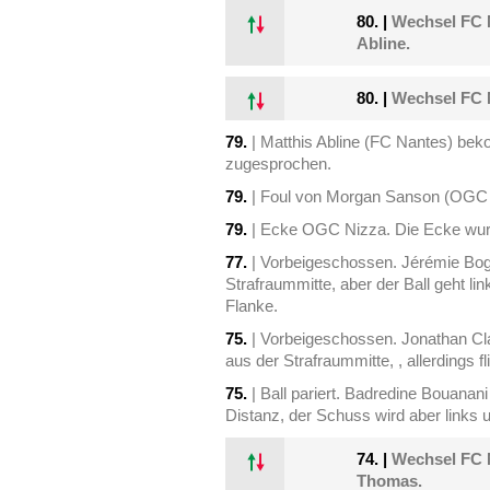
80.
|
Wechsel FC 
Abline.
80.
|
Wechsel FC 
79.
| Matthis Abline (FC Nantes) beko
zugesprochen.
79.
| Foul von Morgan Sanson (OGC 
79.
| Ecke OGC Nizza. Die Ecke wur
77.
| Vorbeigeschossen. Jérémie Bog
Strafraummitte, aber der Ball geht li
Flanke.
75.
| Vorbeigeschossen. Jonathan Cl
aus der Strafraummitte, , allerdings fl
75.
| Ball pariert. Badredine Bouana
Distanz, der Schuss wird aber links 
74.
|
Wechsel FC 
Thomas.