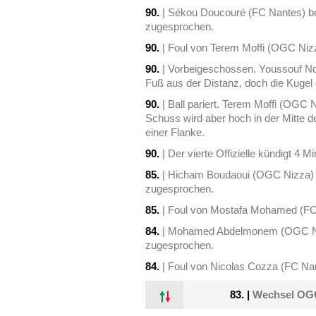
90.
| Sékou Doucouré (FC Nantes) be
zugesprochen.
90.
| Foul von Terem Moffi (OGC Niz
90.
| Vorbeigeschossen. Youssouf Nd
Fuß aus der Distanz, doch die Kugel 
90.
| Ball pariert. Terem Moffi (OGC 
Schuss wird aber hoch in der Mitte d
einer Flanke.
90.
| Der vierte Offizielle kündigt 4 M
85.
| Hicham Boudaoui (OGC Nizza) b
zugesprochen.
85.
| Foul von Mostafa Mohamed (FC
84.
| Mohamed Abdelmonem (OGC Nizz
zugesprochen.
84.
| Foul von Nicolas Cozza (FC Na
83.
|
Wechsel OGC