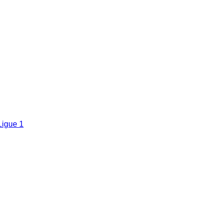
Ligue 1