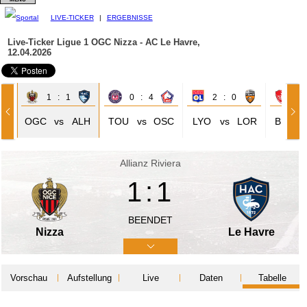
LIVE-TICKER
|
ERGEBNISSE
Live-Ticker Ligue 1
OGC Nizza - AC Le Havre,
12.04.2026
1 : 1
0 : 4
2 : 0
1 
NG
OGC
vs
ALH
TOU
vs
OSC
LYO
vs
LOR
BRE
Allianz Riviera
1:1
BEENDET
Nizza
Le Havre
Vorschau
Aufstellung
Live
Daten
Tabelle