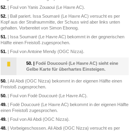
52.
| Foul von Yanis Zouaoui (Le Havre AC).
52.
| Ball pariert. Issa Soumaré (Le Havre AC) versucht es per
Kopf aus der Strafraummitte, der Schuss wird aber links unten
gehalten. Vorbereitet von Simon Ebonog.
51.
| Issa Soumaré (Le Havre AC) bekommt in der gegnerischen
Hälfte einen Freistoß zugesprochen.
51.
| Foul von Antoine Mendy (OGC Nizza).
50.
|
Fodé Doucouré (Le Havre AC) sieht eine
Gelbe Karte für überhartes Einsteigen.
50.
| Ali Abdi (OGC Nizza) bekommt in der eigenen Hälfte einen
Freistoß zugesprochen.
50.
| Foul von Fodé Doucouré (Le Havre AC).
49.
| Fodé Doucouré (Le Havre AC) bekommt in der eigenen Hälfte
einen Freistoß zugesprochen.
49.
| Foul von Ali Abdi (OGC Nizza).
48.
| Vorbeigeschossen. Ali Abdi (OGC Nizza) versucht es per