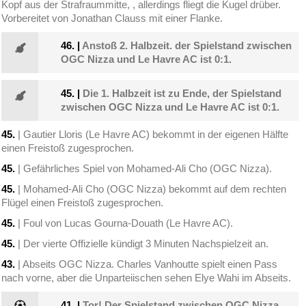
Kopf aus der Strafraummitte, , allerdings fliegt die Kugel drüber.
Vorbereitet von Jonathan Clauss mit einer Flanke.
46.
|
Anstoß 2. Halbzeit. der Spielstand zwischen
OGC Nizza und Le Havre AC ist 0:1.
45.
|
Die 1. Halbzeit ist zu Ende, der Spielstand
zwischen OGC Nizza und Le Havre AC ist 0:1.
45.
| Gautier Lloris (Le Havre AC) bekommt in der eigenen Hälfte
einen Freistoß zugesprochen.
45.
| Gefährliches Spiel von Mohamed-Ali Cho (OGC Nizza).
45.
| Mohamed-Ali Cho (OGC Nizza) bekommt auf dem rechten
Flügel einen Freistoß zugesprochen.
45.
| Foul von Lucas Gourna-Douath (Le Havre AC).
45.
| Der vierte Offizielle kündigt 3 Minuten Nachspielzeit an.
43.
| Abseits OGC Nizza. Charles Vanhoutte spielt einen Pass
nach vorne, aber die Unparteiischen sehen Elye Wahi im Abseits.
41.
|
Tor! Der Spielstand zwischen OGC Nizza