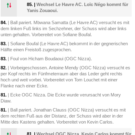
85.
|
Wechsel Le Havre AC. Loïc Négo kommt für
Yanis Zouaoui.
84.
| Ball pariert. Mbwana Samatta (Le Havre AC) versucht es mit
dem linken Fuß links im Sechzehner, der Schuss wird aber links
unten gehalten. Vorbereitet von Sofiane Boufal.
83.
| Sofiane Boufal (Le Havre AC) bekommt in der gegnerischen
Hälfte einen Freistoß zugesprochen.
83.
| Foul von Hicham Boudaoui (OGC Nizza).
82.
| Vorbeigeschossen. Antoine Mendy (OGC Nizza) versucht es
per Kopf rechts im Fünfmeterraum aber das Leder geht rechts
hoch und weit vorbei. Vorbereitet von Tom Louchet mit einer
Flanke nach einer Ecke.
81.
| Ecke OGC Nizza. Die Ecke wurde verursacht von Mory
Diaw.
81.
| Ball pariert. Jonathan Clauss (OGC Nizza) versucht es mit
dem rechten Fuß aus der Distanz, der Schuss wird aber in der
Mitte des Kastens gehalten. Vorbereitet von Kevin Carlos.
81.
|
Wechsel OGC Nizza. Kevin Carlos kommt für