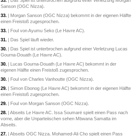
33.
| Das Spiel ist unterbrochen aufgrund einer Verletzung Morgan
Sanson (OGC Nizza).
33.
| Morgan Sanson (OGC Nizza) bekommt in der eigenen Hälfte
einen Freistoß zugesprochen.
33.
| Foul von Ayumu Seko (Le Havre AC).
31.
| Das Spiel läuft wieder.
30.
| Das Spiel ist unterbrochen aufgrund einer Verletzung Lucas
Gourna-Douath (Le Havre AC).
30.
| Lucas Gourna-Douath (Le Havre AC) bekommt in der
eigenen Hälfte einen Freistoß zugesprochen.
30.
| Foul von Charles Vanhoutte (OGC Nizza).
29.
| Simon Ebonog (Le Havre AC) bekommt in der eigenen Hälfte
einen Freistoß zugesprochen.
29.
| Foul von Morgan Sanson (OGC Nizza).
28.
| Abseits Le Havre AC. Issa Soumaré spielt einen Pass nach
vorne, aber die Unparteiischen sehen Mbwana Samatta im
Abseits.
27.
| Abseits OGC Nizza. Mohamed-Ali Cho spielt einen Pass