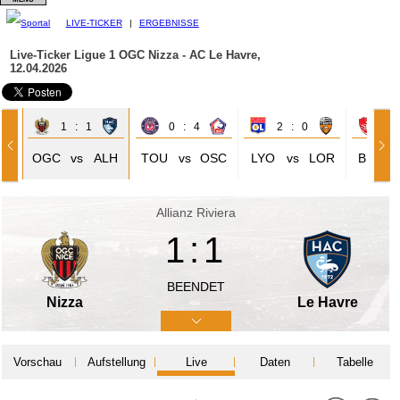
LIVE-TICKER
|
ERGEBNISSE
Live-Ticker Ligue 1
OGC Nizza - AC Le Havre,
12.04.2026
1 : 1
0 : 4
2 : 0
1 
NG
OGC
vs
ALH
TOU
vs
OSC
LYO
vs
LOR
BRE
Allianz Riviera
1:1
BEENDET
Nizza
Le Havre
Vorschau
Aufstellung
Live
Daten
Tabelle