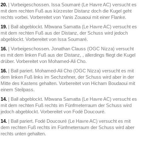
20.
| Vorbeigeschossen. Issa Soumaré (Le Havre AC) versucht es
mit dem rechten Fuß aus kürzester Distanz doch die Kugel geht
rechts vorbei. Vorbereitet von Yanis Zouaoui mit einer Flanke.
19.
| Ball abgeblockt. Mbwana Samatta (Le Havre AC) versucht es
mit dem rechten Fuß aus der Distanz, der Schuss wird jedoch
abgeblockt. Vorbereitet von Issa Soumaré.
16.
| Vorbeigeschossen. Jonathan Clauss (OGC Nizza) versucht
es mit dem linken Fuß aus der Distanz, , allerdings fliegt die Kugel
drüber. Vorbereitet von Mohamed-Ali Cho.
16.
| Ball pariert. Mohamed-Ali Cho (OGC Nizza) versucht es mit
dem linken Fuß links im Sechzehner, der Schuss wird aber in der
Mitte des Kastens gehalten. Vorbereitet von Hicham Boudaoui mit
einem Steilpass.
14.
| Ball abgeblockt. Mbwana Samatta (Le Havre AC) versucht es
mit dem rechten Fuß rechts im Fünfmeterraum der Schuss wird
jedoch abgeblockt. Vorbereitet von Fodé Doucouré.
14.
| Ball pariert. Fodé Doucouré (Le Havre AC) versucht es mit
dem rechten Fuß rechts im Fünfmeterraum der Schuss wird aber
rechts unten gehalten.