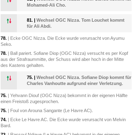
Mohamed-Ali Cho.
81.
|
Wechsel OGC Nizza. Tom Louchet kommt
für Ali Abdi.
78.
| Ecke OGC Nizza. Die Ecke wurde verursacht von Ayumu
Seko.
78.
| Ball pariert. Sofiane Diop (OGC Nizza) versucht es per Kopf
aus der Strafraummitte, der Schuss wird aber hoch in der Mitte
des Kastens gehalten.
75.
|
Wechsel OGC Nizza. Sofiane Diop kommt für
Charles Vanhoutte aufgrund einer Verletzung.
75.
| Yehvann Diouf (OGC Nizza) bekommt in der eigenen Hälfte
einen Freistoß zugesprochen.
75.
| Foul von Arouna Sangante (Le Havre AC).
74.
| Ecke Le Havre AC. Die Ecke wurde verursacht von Melvin
Bard.
73.
| Rassoul Ndiaye (Le Havre AC) bekommt in der eigenen