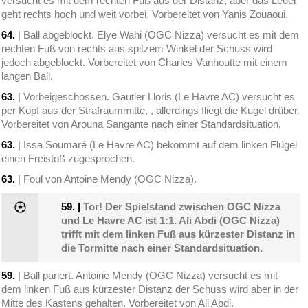
versucht es mit dem rechten Fuß aus der Distanz, aber das Leder
geht rechts hoch und weit vorbei. Vorbereitet von Yanis Zouaoui.
64.
| Ball abgeblockt. Elye Wahi (OGC Nizza) versucht es mit dem
rechten Fuß von rechts aus spitzem Winkel der Schuss wird
jedoch abgeblockt. Vorbereitet von Charles Vanhoutte mit einem
langen Ball.
63.
| Vorbeigeschossen. Gautier Lloris (Le Havre AC) versucht es
per Kopf aus der Strafraummitte, , allerdings fliegt die Kugel drüber.
Vorbereitet von Arouna Sangante nach einer Standardsituation.
63.
| Issa Soumaré (Le Havre AC) bekommt auf dem linken Flügel
einen Freistoß zugesprochen.
63.
| Foul von Antoine Mendy (OGC Nizza).
59.
|
Tor! Der Spielstand zwischen OGC Nizza
und Le Havre AC ist 1:1. Ali Abdi (OGC Nizza)
trifft mit dem linken Fuß aus kürzester Distanz in
die Tormitte nach einer Standardsituation.
59.
| Ball pariert. Antoine Mendy (OGC Nizza) versucht es mit
dem linken Fuß aus kürzester Distanz der Schuss wird aber in der
Mitte des Kastens gehalten. Vorbereitet von Ali Abdi.