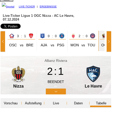
LIVE-TICKER
|
ERGEBNISSE
Live-Ticker Ligue 1
OGC Nizza - AC Le Havre,
07.12.2024
3 : 1
0 : 0
2 : 0
2 
OSC
vs
BRE
AJA
vs
PSG
MON
vs
TOU
OGC
Allianz Riviera
2:1
BEENDET
Nizza
Le Havre
Vorschau
Aufstellung
Live
Daten
Tabelle