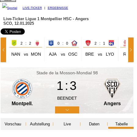
LIVE-TICKER
|
ERGEBNISSE
Live-Ticker Ligue 1
Montpellier HSC - Angers
SCO, 12.01.2025
2 : 2
0 : 0
2 : 1
2 
NAN
vs
MON
AJA
vs
OSC
BRE
vs
LYO
REI
Stade de la Mosson-Mondial 98
1:3
BEENDET
Montpell.
Angers
Vorschau
Aufstellung
Live
Daten
Tabelle