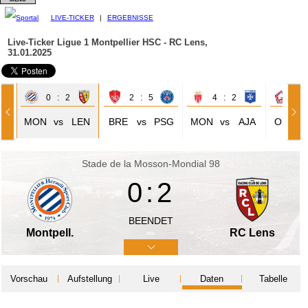
LIVE-TICKER
|
ERGEBNISSE
Live-Ticker Ligue 1
Montpellier HSC - RC Lens,
31.01.2025
0 : 2
2 : 5
4 : 2
4 
MON
vs
LEN
BRE
vs
PSG
MON
vs
AJA
OSC
Stade de la Mosson-Mondial 98
0:2
BEENDET
Montpell.
RC Lens
Vorschau
Aufstellung
Live
Daten
Tabelle