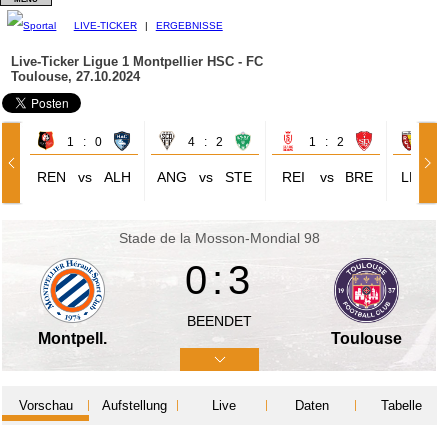
LIVE-TICKER
|
ERGEBNISSE
Live-Ticker Ligue 1
Montpellier HSC - FC
Toulouse, 27.10.2024
1 : 0
4 : 2
1 : 2
0 
REN
vs
ALH
ANG
vs
STE
REI
vs
BRE
LEN
Stade de la Mosson-Mondial 98
0:3
BEENDET
Montpell.
Toulouse
Vorschau
Aufstellung
Live
Daten
Tabelle