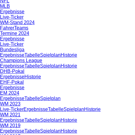
NFL
MLB
Ergebnisse
Live-Ticker
WM-Stand 2024
Fahrer
Teams
Termine 2024
Ergebnisse
Live-Ticker
Bundesliga
Ergebnisse
Tabelle
Spielplan
Historie
Champions League
Ergebnisse
Tabelle
Spielplan
Historie
DHB-Pokal
Ergebnisse
Historie
EHF-Pokal
Ergebnisse
EM 2024
Ergebnisse
Tabelle
Spielplan
WM 2023
Live-Ticker
Ergebnisse
Tabelle
Spielplan
Historie
WM 2021
Ergebnisse
Tabelle
Spielplan
Historie
WM 2019
Ergebnisse
Tabelle
Spielplan
Historie