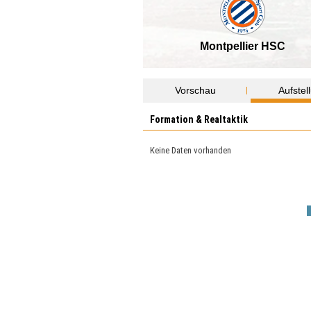
Montpellier HSC
Vorschau
Aufstel
Formation & Realtaktik
Keine Daten vorhanden
Live-Ticker
Ergebnisse
Impressum
PRIVACY POLICY