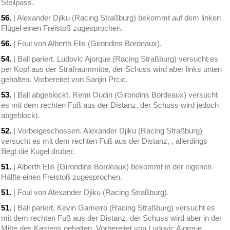
Steilpass.
56.
| Alexander Djiku (Racing Straßburg) bekommt auf dem linken
Flügel einen Freistoß zugesprochen.
56.
| Foul von Alberth Elis (Girondins Bordeaux).
54.
| Ball pariert. Ludovic Ajorque (Racing Straßburg) versucht es
per Kopf aus der Strafraummitte, der Schuss wird aber links unten
gehalten. Vorbereitet von Sanjin Prcic.
53.
| Ball abgeblockt. Remi Oudin (Girondins Bordeaux) versucht
es mit dem rechten Fuß aus der Distanz, der Schuss wird jedoch
abgeblockt.
52.
| Vorbeigeschossen. Alexander Djiku (Racing Straßburg)
versucht es mit dem rechten Fuß aus der Distanz, , allerdings
fliegt die Kugel drüber.
51.
| Alberth Elis (Girondins Bordeaux) bekommt in der eigenen
Hälfte einen Freistoß zugesprochen.
51.
| Foul von Alexander Djiku (Racing Straßburg).
51.
| Ball pariert. Kevin Gameiro (Racing Straßburg) versucht es
mit dem rechten Fuß aus der Distanz, der Schuss wird aber in der
Mitte des Kastens gehalten. Vorbereitet von Ludovic Ajorque.