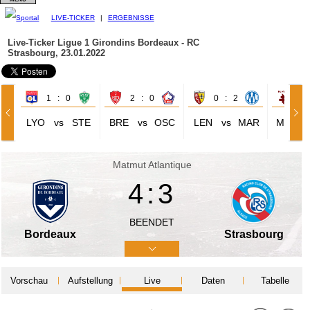
LIVE-TICKER
|
ERGEBNISSE
Live-Ticker Ligue 1
Girondins Bordeaux - RC
Strasbourg, 23.01.2022
1 : 0
2 : 0
0 : 2
0 
LYO
vs
STE
BRE
vs
OSC
LEN
vs
MAR
MET
Matmut Atlantique
4:3
BEENDET
Bordeaux
Strasbourg
Vorschau
Aufstellung
Live
Daten
Tabelle