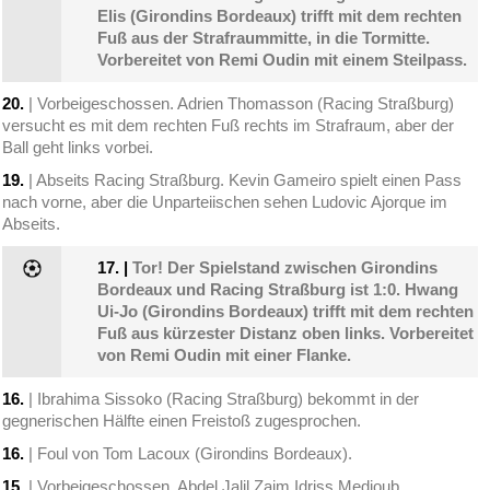
Elis (Girondins Bordeaux) trifft mit dem rechten
Fuß aus der Strafraummitte, in die Tormitte.
Vorbereitet von Remi Oudin mit einem Steilpass.
20.
| Vorbeigeschossen. Adrien Thomasson (Racing Straßburg)
versucht es mit dem rechten Fuß rechts im Strafraum, aber der
Ball geht links vorbei.
19.
| Abseits Racing Straßburg. Kevin Gameiro spielt einen Pass
nach vorne, aber die Unparteiischen sehen Ludovic Ajorque im
Abseits.
17.
|
Tor! Der Spielstand zwischen Girondins
Bordeaux und Racing Straßburg ist 1:0. Hwang
Ui-Jo (Girondins Bordeaux) trifft mit dem rechten
Fuß aus kürzester Distanz oben links. Vorbereitet
von Remi Oudin mit einer Flanke.
16.
| Ibrahima Sissoko (Racing Straßburg) bekommt in der
gegnerischen Hälfte einen Freistoß zugesprochen.
16.
| Foul von Tom Lacoux (Girondins Bordeaux).
15.
| Vorbeigeschossen. Abdel Jalil Zaim Idriss Medioub