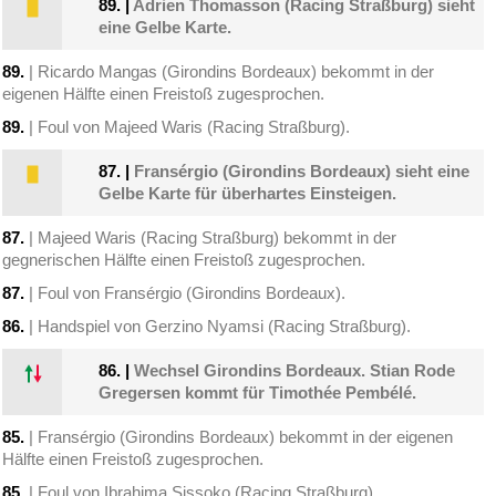
89.
|
Adrien Thomasson (Racing Straßburg) sieht
eine Gelbe Karte.
89.
| Ricardo Mangas (Girondins Bordeaux) bekommt in der
eigenen Hälfte einen Freistoß zugesprochen.
89.
| Foul von Majeed Waris (Racing Straßburg).
87.
|
Fransérgio (Girondins Bordeaux) sieht eine
Gelbe Karte für überhartes Einsteigen.
87.
| Majeed Waris (Racing Straßburg) bekommt in der
gegnerischen Hälfte einen Freistoß zugesprochen.
87.
| Foul von Fransérgio (Girondins Bordeaux).
86.
| Handspiel von Gerzino Nyamsi (Racing Straßburg).
86.
|
Wechsel Girondins Bordeaux. Stian Rode
Gregersen kommt für Timothée Pembélé.
85.
| Fransérgio (Girondins Bordeaux) bekommt in der eigenen
Hälfte einen Freistoß zugesprochen.
85.
| Foul von Ibrahima Sissoko (Racing Straßburg).