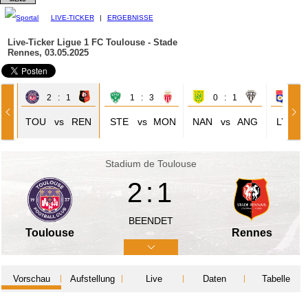
LIVE-TICKER
|
ERGEBNISSE
Live-Ticker Ligue 1
FC Toulouse - Stade
Rennes, 03.05.2025
2 : 1
1 : 3
0 : 1
1 
SG
TOU
vs
REN
STE
vs
MON
NAN
vs
ANG
LYO
Stadium de Toulouse
2:1
BEENDET
Toulouse
Rennes
Vorschau
Aufstellung
Live
Daten
Tabelle