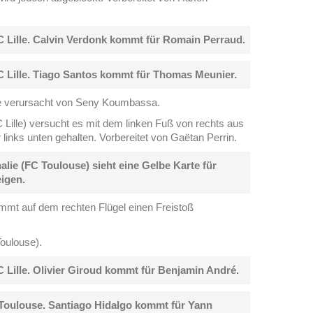
Lille. Calvin Verdonk kommt für Romain Perraud.
 Lille. Tiago Santos kommt für Thomas Meunier.
e verursacht von Seny Koumbassa.
 Lille) versucht es mit dem linken Fuß von rechts aus
links unten gehalten. Vorbereitet von Gaëtan Perrin.
lie (FC Toulouse) sieht eine Gelbe Karte für
eigen.
mt auf dem rechten Flügel einen Freistoß
oulouse).
Lille. Olivier Giroud kommt für Benjamin André.
Toulouse. Santiago Hidalgo kommt für Yann