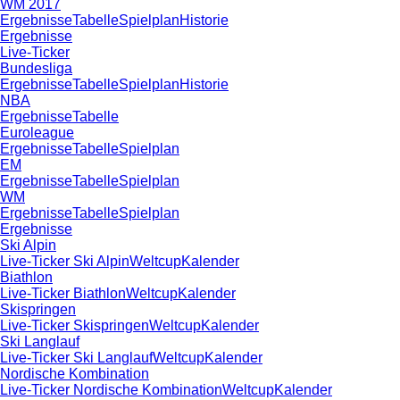
WM 2017
Ergebnisse
Tabelle
Spielplan
Historie
Ergebnisse
Live-Ticker
Bundesliga
Ergebnisse
Tabelle
Spielplan
Historie
NBA
Ergebnisse
Tabelle
Euroleague
Ergebnisse
Tabelle
Spielplan
EM
Ergebnisse
Tabelle
Spielplan
WM
Ergebnisse
Tabelle
Spielplan
Ergebnisse
Ski Alpin
Live-Ticker Ski Alpin
Weltcup
Kalender
Biathlon
Live-Ticker Biathlon
Weltcup
Kalender
Skispringen
Live-Ticker Skispringen
Weltcup
Kalender
Ski Langlauf
Live-Ticker Ski Langlauf
Weltcup
Kalender
Nordische Kombination
Live-Ticker Nordische Kombination
Weltcup
Kalender