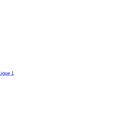
Ligue 1