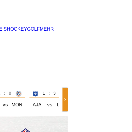
EISHOCKEY
GOLF
MEHR
2 : 0
1 : 3
1 : 1
vs
vs
vs
MON
AJA
LYO
NAN
PSG