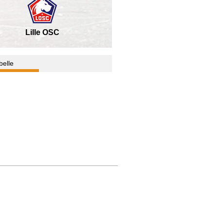
Lille OSC
belle