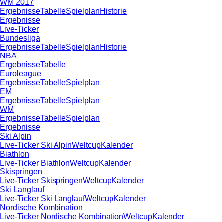
WM 2017
Ergebnisse
Tabelle
Spielplan
Historie
Ergebnisse
Live-Ticker
Bundesliga
Ergebnisse
Tabelle
Spielplan
Historie
NBA
Ergebnisse
Tabelle
Euroleague
Ergebnisse
Tabelle
Spielplan
EM
Ergebnisse
Tabelle
Spielplan
WM
Ergebnisse
Tabelle
Spielplan
Ergebnisse
Ski Alpin
Live-Ticker Ski Alpin
Weltcup
Kalender
Biathlon
Live-Ticker Biathlon
Weltcup
Kalender
Skispringen
Live-Ticker Skispringen
Weltcup
Kalender
Ski Langlauf
Live-Ticker Ski Langlauf
Weltcup
Kalender
Nordische Kombination
Live-Ticker Nordische Kombination
Weltcup
Kalender