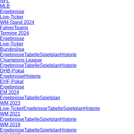
NFL
MLB
Ergebnisse
Live-Ticker
WM-Stand 2024
Fahrer
Teams
Termine 2024
Ergebnisse
Live-Ticker
Bundesliga
Ergebnisse
Tabelle
Spielplan
Historie
Champions League
Ergebnisse
Tabelle
Spielplan
Historie
DHB-Pokal
Ergebnisse
Historie
EHF-Pokal
Ergebnisse
EM 2024
Ergebnisse
Tabelle
Spielplan
WM 2023
Live-Ticker
Ergebnisse
Tabelle
Spielplan
Historie
WM 2021
Ergebnisse
Tabelle
Spielplan
Historie
WM 2019
Ergebnisse
Tabelle
Spielplan
Historie