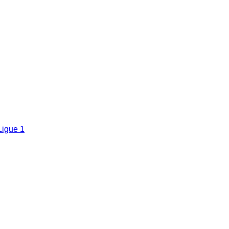
Ligue 1