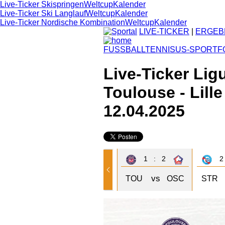
Live-Ticker Skispringen
Weltcup
Kalender
Live-Ticker Ski Langlauf
Weltcup
Kalender
Live-Ticker Nordische Kombination
Weltcup
Kalender
LIVE-TICKER
|
ERGEB
FUSSBALL
TENNIS
US-SPORT
F
Live-Ticker Lig
Toulouse - Lill
12.04.2025
 : 2
3 : 0
1 : 2
2
vs
vs
vs
REI
MON
MAR
TOU
OSC
STR