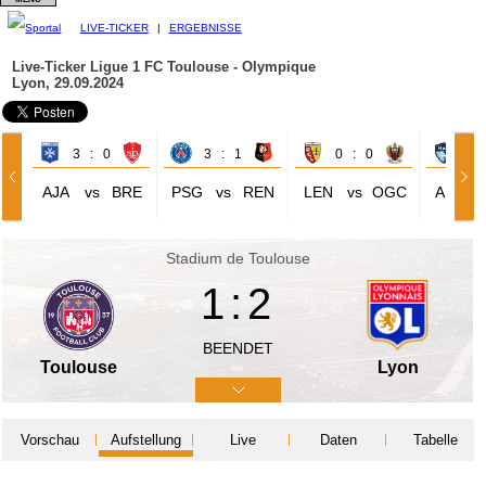
LIVE-TICKER
|
ERGEBNISSE
Live-Ticker Ligue 1
FC Toulouse - Olympique
Lyon, 29.09.2024
3 : 0
3 : 1
0 : 0
0 
AJA
vs
BRE
PSG
vs
REN
LEN
vs
OGC
ALH
Stadium de Toulouse
1:2
BEENDET
Toulouse
Lyon
Vorschau
Aufstellung
Live
Daten
Tabelle