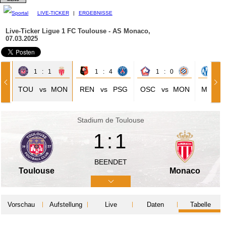
LIVE-TICKER
|
ERGEBNISSE
Live-Ticker Ligue 1
FC Toulouse - AS Monaco,
07.03.2025
1 : 1
1 : 4
1 : 0
0 
TOU
vs
MON
REN
vs
PSG
OSC
vs
MON
MAR
Stadium de Toulouse
1:1
BEENDET
Toulouse
Monaco
Vorschau
Aufstellung
Live
Daten
Tabelle