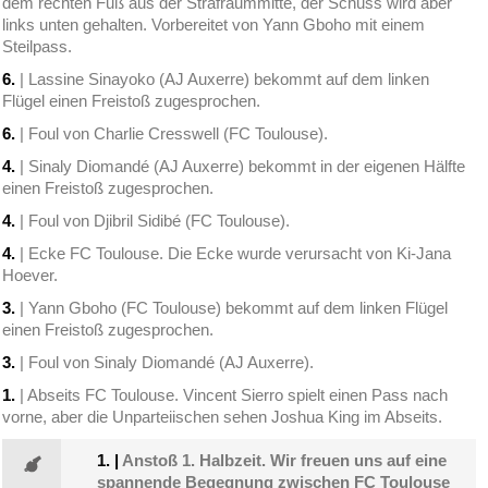
dem rechten Fuß aus der Strafraummitte, der Schuss wird aber
links unten gehalten. Vorbereitet von Yann Gboho mit einem
Steilpass.
6.
| Lassine Sinayoko (AJ Auxerre) bekommt auf dem linken
Flügel einen Freistoß zugesprochen.
6.
| Foul von Charlie Cresswell (FC Toulouse).
4.
| Sinaly Diomandé (AJ Auxerre) bekommt in der eigenen Hälfte
einen Freistoß zugesprochen.
4.
| Foul von Djibril Sidibé (FC Toulouse).
4.
| Ecke FC Toulouse. Die Ecke wurde verursacht von Ki-Jana
Hoever.
3.
| Yann Gboho (FC Toulouse) bekommt auf dem linken Flügel
einen Freistoß zugesprochen.
3.
| Foul von Sinaly Diomandé (AJ Auxerre).
1.
| Abseits FC Toulouse. Vincent Sierro spielt einen Pass nach
vorne, aber die Unparteiischen sehen Joshua King im Abseits.
1.
|
Anstoß 1. Halbzeit. Wir freuen uns auf eine
spannende Begegnung zwischen FC Toulouse