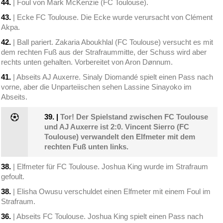
44.
| Foul von Mark McKenzie (FC Toulouse).
43.
| Ecke FC Toulouse. Die Ecke wurde verursacht von Clément
Akpa.
42.
| Ball pariert. Zakaria Aboukhlal (FC Toulouse) versucht es mit
dem rechten Fuß aus der Strafraummitte, der Schuss wird aber
rechts unten gehalten. Vorbereitet von Aron Dønnum.
41.
| Abseits AJ Auxerre. Sinaly Diomandé spielt einen Pass nach
vorne, aber die Unparteiischen sehen Lassine Sinayoko im
Abseits.
39.
|
Tor! Der Spielstand zwischen FC Toulouse
und AJ Auxerre ist 2:0. Vincent Sierro (FC
Toulouse) verwandelt den Elfmeter mit dem
rechten Fuß unten links.
38.
| Elfmeter für FC Toulouse. Joshua King wurde im Strafraum
gefoult.
38.
| Elisha Owusu verschuldet einen Elfmeter mit einem Foul im
Strafraum.
36.
| Abseits FC Toulouse. Joshua King spielt einen Pass nach