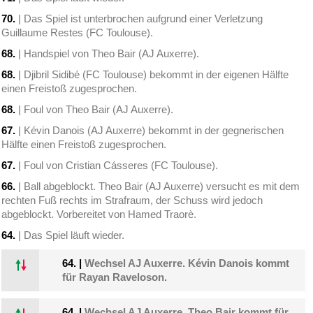
70.
| Das Spiel ist unterbrochen aufgrund einer Verletzung
Guillaume Restes (FC Toulouse).
68.
| Handspiel von Theo Bair (AJ Auxerre).
68.
| Djibril Sidibé (FC Toulouse) bekommt in der eigenen Hälfte
einen Freistoß zugesprochen.
68.
| Foul von Theo Bair (AJ Auxerre).
67.
| Kévin Danois (AJ Auxerre) bekommt in der gegnerischen
Hälfte einen Freistoß zugesprochen.
67.
| Foul von Cristian Cásseres (FC Toulouse).
66.
| Ball abgeblockt. Theo Bair (AJ Auxerre) versucht es mit dem
rechten Fuß rechts im Strafraum, der Schuss wird jedoch
abgeblockt. Vorbereitet von Hamed Traorè.
64.
| Das Spiel läuft wieder.
64.
|
Wechsel AJ Auxerre. Kévin Danois kommt
für Rayan Raveloson.
64.
|
Wechsel AJ Auxerre. Theo Bair kommt für