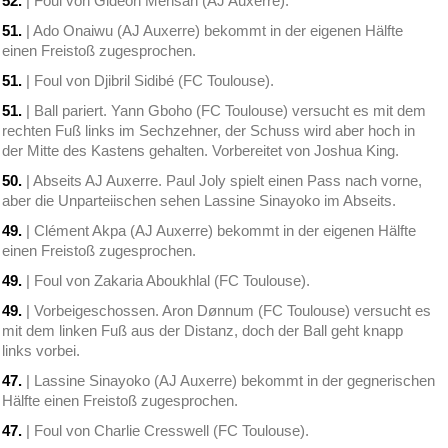
52.
| Foul von Gideon Mensah (AJ Auxerre).
51.
| Ado Onaiwu (AJ Auxerre) bekommt in der eigenen Hälfte
einen Freistoß zugesprochen.
51.
| Foul von Djibril Sidibé (FC Toulouse).
51.
| Ball pariert. Yann Gboho (FC Toulouse) versucht es mit dem
rechten Fuß links im Sechzehner, der Schuss wird aber hoch in
der Mitte des Kastens gehalten. Vorbereitet von Joshua King.
50.
| Abseits AJ Auxerre. Paul Joly spielt einen Pass nach vorne,
aber die Unparteiischen sehen Lassine Sinayoko im Abseits.
49.
| Clément Akpa (AJ Auxerre) bekommt in der eigenen Hälfte
einen Freistoß zugesprochen.
49.
| Foul von Zakaria Aboukhlal (FC Toulouse).
49.
| Vorbeigeschossen. Aron Dønnum (FC Toulouse) versucht es
mit dem linken Fuß aus der Distanz, doch der Ball geht knapp
links vorbei.
47.
| Lassine Sinayoko (AJ Auxerre) bekommt in der gegnerischen
Hälfte einen Freistoß zugesprochen.
47.
| Foul von Charlie Cresswell (FC Toulouse).