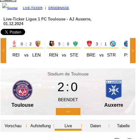
LIVE-TICKER
|
ERGEBNISSE
Live-Ticker Ligue 1
FC Toulouse - AJ Auxerre,
01.12.2024
0 : 2
5 : 0
3 : 1
1 
REI
vs
LEN
REN
vs
STE
BRE
vs
STR
PSG
Stadium de Toulouse
2:0
BEENDET
Toulouse
Auxerre
Vorschau
Aufstellung
Live
Daten
Tabelle