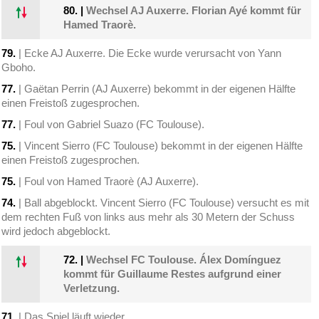
80.
|
Wechsel AJ Auxerre. Florian Ayé kommt für
Hamed Traorè.
79.
| Ecke AJ Auxerre. Die Ecke wurde verursacht von Yann
Gboho.
77.
| Gaëtan Perrin (AJ Auxerre) bekommt in der eigenen Hälfte
einen Freistoß zugesprochen.
77.
| Foul von Gabriel Suazo (FC Toulouse).
75.
| Vincent Sierro (FC Toulouse) bekommt in der eigenen Hälfte
einen Freistoß zugesprochen.
75.
| Foul von Hamed Traorè (AJ Auxerre).
74.
| Ball abgeblockt. Vincent Sierro (FC Toulouse) versucht es mit
dem rechten Fuß von links aus mehr als 30 Metern der Schuss
wird jedoch abgeblockt.
72.
|
Wechsel FC Toulouse. Álex Domínguez
kommt für Guillaume Restes aufgrund einer
Verletzung.
71.
| Das Spiel läuft wieder.