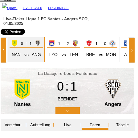
LIVE-TICKER
|
ERGEBNISSE
Live-Ticker Ligue 1
FC Nantes - Angers SCO,
04.05.2025
0 : 1
1 : 2
1 : 0
1 
ON
NAN
vs
ANG
LYO
vs
LEN
BRE
vs
MON
AJA
La Beaujoire-Louis-Fonteneau
0:1
BEENDET
Nantes
Angers
Vorschau
Aufstellung
Live
Daten
Tabelle