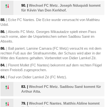
90.
|
Wechsel FC Metz. Joseph Nduquidi kommt
für Kévin Van Den Kerkhof.
88.
| Ecke FC Nantes. Die Ecke wurde verursacht von Matthieu
Udol.
86.
| Abseits FC Metz. Georges Mikautadze spielt einen Pass
nach vorne, aber die Unparteiischen sehen Sadibou Sané im
Abseits.
86.
| Ball pariert. Lamine Camara (FC Metz) versucht es mit dem
rechten Fuß aus der Strafraummitte, der Schuss wird aber in der
Mitte des Kastens gehalten. Vorbereitet von Didier Lamkel Zé.
84.
| Florent Mollet (FC Nantes) bekommt auf dem rechten Flügel
einen Freistoß zugesprochen.
84.
| Foul von Didier Lamkel Zé (FC Metz).
83.
|
Wechsel FC Metz. Sadibou Sané kommt für
Arthur Atta.
79.
|
Wechsel FC Nantes. Matthis Abline kommt