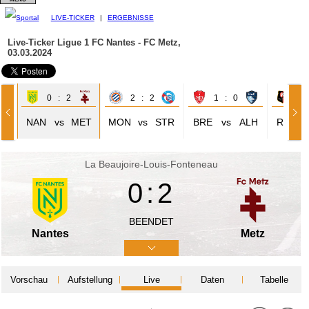
LIVE-TICKER
|
ERGEBNISSE
Live-Ticker Ligue 1
FC Nantes - FC Metz,
03.03.2024
0 : 2
2 : 2
1 : 0
1 
GC
NAN
vs
MET
MON
vs
STR
BRE
vs
ALH
REN
La Beaujoire-Louis-Fonteneau
0:2
BEENDET
Nantes
Metz
Vorschau
Aufstellung
Live
Daten
Tabelle