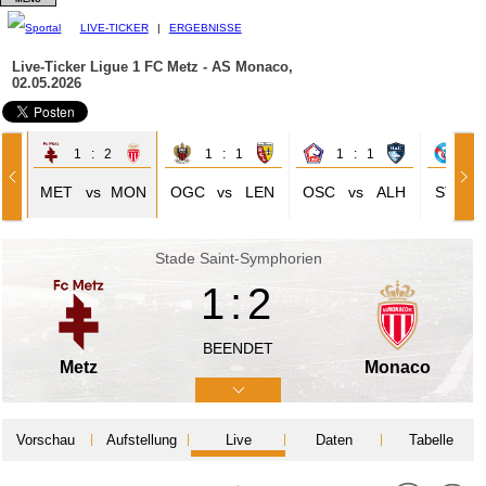
LIVE-TICKER
|
ERGEBNISSE
Live-Ticker Ligue 1
FC Metz - AS Monaco,
02.05.2026
1 : 2
1 : 1
1 : 1
1 
OR
MET
vs
MON
OGC
vs
LEN
OSC
vs
ALH
STR
Stade Saint-Symphorien
1:2
BEENDET
Metz
Monaco
Vorschau
Aufstellung
Live
Daten
Tabelle