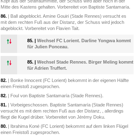
Kopf aus der Strafraummitte, der Schuss wird aber hoch in der
Mitte des Kastens gehalten. Vorbereitet von Baptiste Santamaría.
86.
| Ball abgeblockt. Amine Gouiri (Stade Rennes) versucht es
mit dem rechten Fuß aus der Distanz, der Schuss wird jedoch
abgeblockt. Vorbereitet von Flavien Tait.
85.
|
Wechsel FC Lorient. Darline Yongwa kommt
für Julien Ponceau.
85.
|
Wechsel Stade Rennes. Birger Meling kommt
für Adrien Truffert.
82.
| Bonke Innocent (FC Lorient) bekommt in der eigenen Hälfte
einen Freistoß zugesprochen.
82.
| Foul von Baptiste Santamaría (Stade Rennes).
81.
| Vorbeigeschossen. Baptiste Santamaría (Stade Rennes)
versucht es mit dem rechten Fuß aus der Distanz, , allerdings
fliegt die Kugel drüber. Vorbereitet von Jérémy Doku.
80.
| Ibrahima Koné (FC Lorient) bekommt auf dem linken Flügel
einen Freistoß zugesprochen.