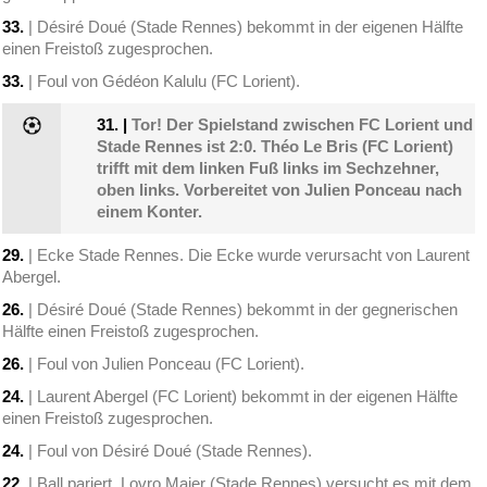
33.
| Désiré Doué (Stade Rennes) bekommt in der eigenen Hälfte
einen Freistoß zugesprochen.
33.
| Foul von Gédéon Kalulu (FC Lorient).
31.
|
Tor! Der Spielstand zwischen FC Lorient und
Stade Rennes ist 2:0. Théo Le Bris (FC Lorient)
trifft mit dem linken Fuß links im Sechzehner,
oben links. Vorbereitet von Julien Ponceau nach
einem Konter.
29.
| Ecke Stade Rennes. Die Ecke wurde verursacht von Laurent
Abergel.
26.
| Désiré Doué (Stade Rennes) bekommt in der gegnerischen
Hälfte einen Freistoß zugesprochen.
26.
| Foul von Julien Ponceau (FC Lorient).
24.
| Laurent Abergel (FC Lorient) bekommt in der eigenen Hälfte
einen Freistoß zugesprochen.
24.
| Foul von Désiré Doué (Stade Rennes).
22.
| Ball pariert. Lovro Majer (Stade Rennes) versucht es mit dem