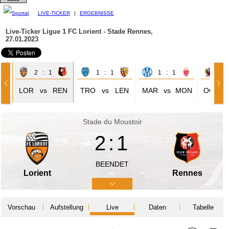
LIVE-TICKER
|
ERGEBNISSE
Live-Ticker Ligue 1
FC Lorient - Stade Rennes,
27.01.2023
2 : 1
1 : 1
1 : 1
1 
LOR
vs
REN
TRO
vs
LEN
MAR
vs
MON
OGC
Stade du Moustoir
2:1
BEENDET
Lorient
Rennes
Vorschau
Aufstellung
Live
Daten
Tabelle