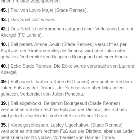
einen Freistoß zugesprochen.
45.
| Foul von Lovro Majer (Stade Rennes).
43.
| Das Spiel läuft wieder.
42.
| Das Spiel ist unterbrochen aufgrund einer Verletzung Laurent
Abergel (FC Lorient).
40.
| Ball pariert. Amine Gouiri (Stade Rennes) versucht es per
Kopf aus der Strafraummitte, der Schuss wird aber links unten
gehalten. Vorbereitet von Benjamin Bourigeaud mit einer Flanke.
40.
| Ecke Stade Rennes. Die Ecke wurde verursacht von Laurent
Abergel.
39.
| Ball pariert. Ibrahima Koné (FC Lorient) versucht es mit dem
linken Fuß aus der Distanz, der Schuss wird aber links unten
gehalten. Vorbereitet von Julien Ponceau.
39.
| Ball abgeblockt. Benjamin Bourigeaud (Stade Rennes)
versucht es mit dem rechten Fuß aus der Distanz, der Schuss
wird jedoch abgeblockt. Vorbereitet von Arthur Theate.
35.
| Vorbeigeschossen. Lesley Ugochukwu (Stade Rennes)
versucht es mit dem rechten Fuß aus der Distanz, aber das Leder
geht knapp rechts vorbei. Vorbereitet von Hamari Traoré.