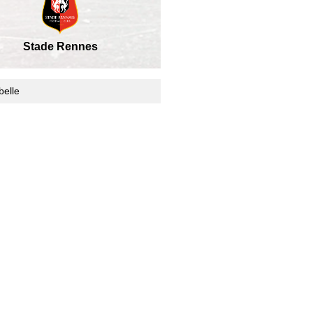
Stade Rennes
belle