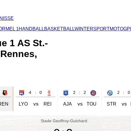
NISSE
ORMEL 1
HANDBALL
BASKETBALL
WINTERSPORT
MOTOGP
ue 1
AS St.-
 Rennes,
4 : 0
2 : 2
2 : 0
vs
vs
vs
REN
LYO
REI
AJA
TOU
STR
Stade Geoffroy-Guichard