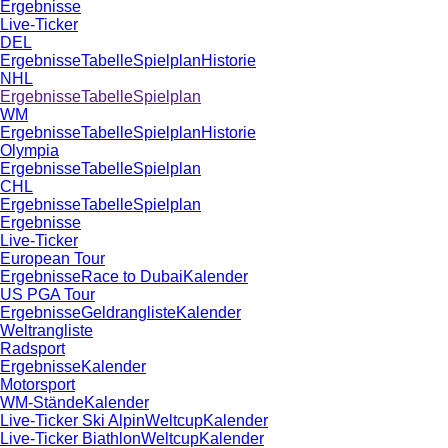
Ergebnisse
Live-Ticker
DEL
Ergebnisse
Tabelle
Spielplan
Historie
NHL
Ergebnisse
Tabelle
Spielplan
WM
Ergebnisse
Tabelle
Spielplan
Historie
Olympia
Ergebnisse
Tabelle
Spielplan
CHL
Ergebnisse
Tabelle
Spielplan
Ergebnisse
Live-Ticker
European Tour
Ergebnisse
Race to Dubai
Kalender
US PGA Tour
Ergebnisse
Geldrangliste
Kalender
Weltrangliste
Radsport
Ergebnisse
Kalender
Motorsport
WM-Stände
Kalender
Live-Ticker Ski Alpin
Weltcup
Kalender
Live-Ticker Biathlon
Weltcup
Kalender