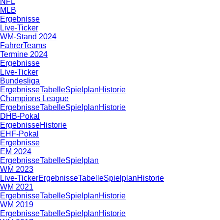
NFL
MLB
Ergebnisse
Live-Ticker
WM-Stand 2024
Fahrer
Teams
Termine 2024
Ergebnisse
Live-Ticker
Bundesliga
Ergebnisse
Tabelle
Spielplan
Historie
Champions League
Ergebnisse
Tabelle
Spielplan
Historie
DHB-Pokal
Ergebnisse
Historie
EHF-Pokal
Ergebnisse
EM 2024
Ergebnisse
Tabelle
Spielplan
WM 2023
Live-Ticker
Ergebnisse
Tabelle
Spielplan
Historie
WM 2021
Ergebnisse
Tabelle
Spielplan
Historie
WM 2019
Ergebnisse
Tabelle
Spielplan
Historie