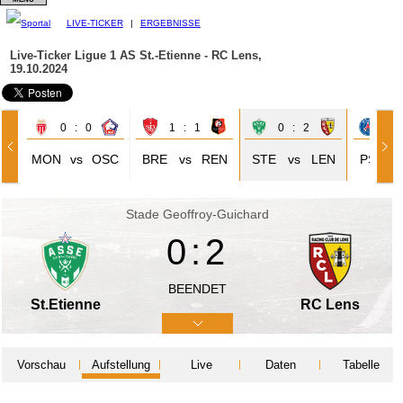
LIVE-TICKER
|
ERGEBNISSE
Live-Ticker Ligue 1
AS St.-Etienne - RC Lens,
19.10.2024
0 : 0
1 : 1
0 : 2
4 
MON
vs
OSC
BRE
vs
REN
STE
vs
LEN
PSG
Stade Geoffroy-Guichard
0:2
BEENDET
St.Etienne
RC Lens
Vorschau
Aufstellung
Live
Daten
Tabelle