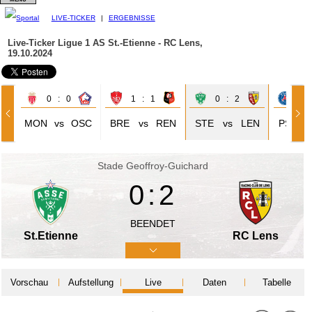
LIVE-TICKER
|
ERGEBNISSE
Live-Ticker Ligue 1
AS St.-Etienne - RC Lens,
19.10.2024
0 : 0
1 : 1
0 : 2
4 
MON
vs
OSC
BRE
vs
REN
STE
vs
LEN
PSG
Stade Geoffroy-Guichard
0:2
BEENDET
St.Etienne
RC Lens
Vorschau
Aufstellung
Live
Daten
Tabelle