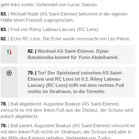
geht links vorbei. Vorbereitet von Lucas Stassin.
83.
| Mickaël Nadé (AS Saint-Etienne) bekommt in der eigenen
Hälfte einen Freistoß zugesprochen.
83.
| Foul von Rémy Labeau-Lascary (RC Lens).
82.
| Ecke RC Lens. Die Ecke wurde verursacht von Léo Pétrot.
82.
|
Wechsel AS Saint-Etienne. Dylan
Batubinsika kommt für Yunis Abdelhamid.
79.
|
Tor! Der Spielstand zwischen AS Saint-
Etienne und RC Lens ist 0:2. Rémy Labeau-
Lascary (RC Lens) trifft mit dem rechten Fuß
rechts im Strafraum, in die Tormitte.
78.
| Ball abgeblockt. Augustine Boakye (AS Saint-Etienne)
versucht es mit dem linken Fuß aus der Distanz, der Schuss wird
jedoch abgeblockt.
78.
| Ball pariert. Augustine Boakye (AS Saint-Etienne) versucht es
mit dem linken Fuß rechts im Strafraum, der Schuss wird aber in
der Mitte des Kastens gehalten. Vorbereitet von Zuriko