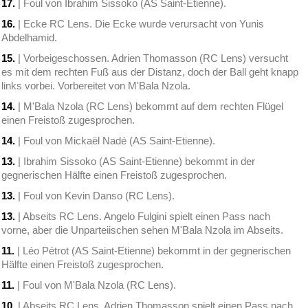
17.
| Foul von Ibrahim Sissoko (AS Saint-Etienne).
16.
| Ecke RC Lens. Die Ecke wurde verursacht von Yunis
Abdelhamid.
15.
| Vorbeigeschossen. Adrien Thomasson (RC Lens) versucht
es mit dem rechten Fuß aus der Distanz, doch der Ball geht knapp
links vorbei. Vorbereitet von M'Bala Nzola.
14.
| M'Bala Nzola (RC Lens) bekommt auf dem rechten Flügel
einen Freistoß zugesprochen.
14.
| Foul von Mickaël Nadé (AS Saint-Etienne).
13.
| Ibrahim Sissoko (AS Saint-Etienne) bekommt in der
gegnerischen Hälfte einen Freistoß zugesprochen.
13.
| Foul von Kevin Danso (RC Lens).
13.
| Abseits RC Lens. Angelo Fulgini spielt einen Pass nach
vorne, aber die Unparteiischen sehen M'Bala Nzola im Abseits.
11.
| Léo Pétrot (AS Saint-Etienne) bekommt in der gegnerischen
Hälfte einen Freistoß zugesprochen.
11.
| Foul von M'Bala Nzola (RC Lens).
10.
| Abseits RC Lens. Adrien Thomasson spielt einen Pass nach