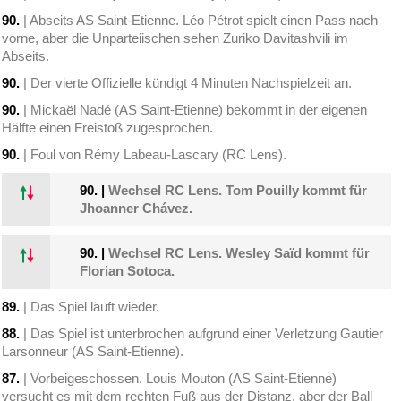
90.
| Abseits AS Saint-Etienne. Léo Pétrot spielt einen Pass nach
vorne, aber die Unparteiischen sehen Zuriko Davitashvili im
Abseits.
90.
| Der vierte Offizielle kündigt 4 Minuten Nachspielzeit an.
90.
| Mickaël Nadé (AS Saint-Etienne) bekommt in der eigenen
Hälfte einen Freistoß zugesprochen.
90.
| Foul von Rémy Labeau-Lascary (RC Lens).
90.
|
Wechsel RC Lens. Tom Pouilly kommt für
Jhoanner Chávez.
90.
|
Wechsel RC Lens. Wesley Saïd kommt für
Florian Sotoca.
89.
| Das Spiel läuft wieder.
88.
| Das Spiel ist unterbrochen aufgrund einer Verletzung Gautier
Larsonneur (AS Saint-Etienne).
87.
| Vorbeigeschossen. Louis Mouton (AS Saint-Etienne)
versucht es mit dem rechten Fuß aus der Distanz, aber der Ball