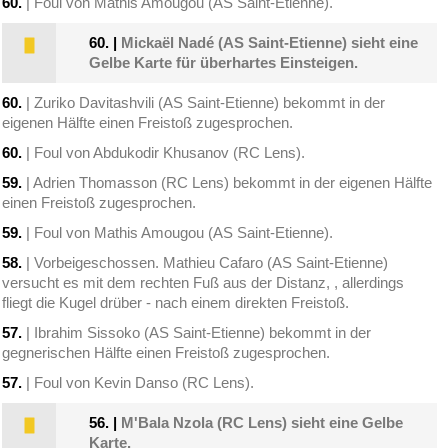
60.
| Foul von Mathis Amougou (AS Saint-Etienne).
60.
|
Mickaël Nadé (AS Saint-Etienne) sieht eine
Gelbe Karte für überhartes Einsteigen.
60.
| Zuriko Davitashvili (AS Saint-Etienne) bekommt in der
eigenen Hälfte einen Freistoß zugesprochen.
60.
| Foul von Abdukodir Khusanov (RC Lens).
59.
| Adrien Thomasson (RC Lens) bekommt in der eigenen Hälfte
einen Freistoß zugesprochen.
59.
| Foul von Mathis Amougou (AS Saint-Etienne).
58.
| Vorbeigeschossen. Mathieu Cafaro (AS Saint-Etienne)
versucht es mit dem rechten Fuß aus der Distanz, , allerdings
fliegt die Kugel drüber - nach einem direkten Freistoß.
57.
| Ibrahim Sissoko (AS Saint-Etienne) bekommt in der
gegnerischen Hälfte einen Freistoß zugesprochen.
57.
| Foul von Kevin Danso (RC Lens).
56.
|
M'Bala Nzola (RC Lens) sieht eine Gelbe
Karte.