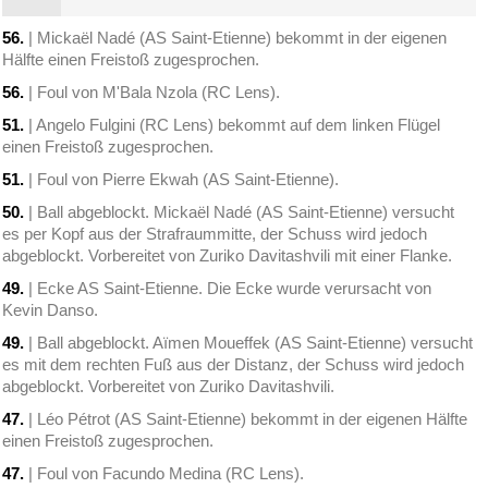
56.
| Mickaël Nadé (AS Saint-Etienne) bekommt in der eigenen
Hälfte einen Freistoß zugesprochen.
56.
| Foul von M'Bala Nzola (RC Lens).
51.
| Angelo Fulgini (RC Lens) bekommt auf dem linken Flügel
einen Freistoß zugesprochen.
51.
| Foul von Pierre Ekwah (AS Saint-Etienne).
50.
| Ball abgeblockt. Mickaël Nadé (AS Saint-Etienne) versucht
es per Kopf aus der Strafraummitte, der Schuss wird jedoch
abgeblockt. Vorbereitet von Zuriko Davitashvili mit einer Flanke.
49.
| Ecke AS Saint-Etienne. Die Ecke wurde verursacht von
Kevin Danso.
49.
| Ball abgeblockt. Aïmen Moueffek (AS Saint-Etienne) versucht
es mit dem rechten Fuß aus der Distanz, der Schuss wird jedoch
abgeblockt. Vorbereitet von Zuriko Davitashvili.
47.
| Léo Pétrot (AS Saint-Etienne) bekommt in der eigenen Hälfte
einen Freistoß zugesprochen.
47.
| Foul von Facundo Medina (RC Lens).