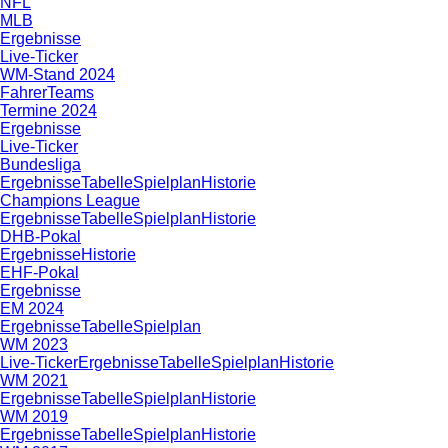
NFL
MLB
Ergebnisse
Live-Ticker
WM-Stand 2024
Fahrer
Teams
Termine 2024
Ergebnisse
Live-Ticker
Bundesliga
Ergebnisse
Tabelle
Spielplan
Historie
Champions League
Ergebnisse
Tabelle
Spielplan
Historie
DHB-Pokal
Ergebnisse
Historie
EHF-Pokal
Ergebnisse
EM 2024
Ergebnisse
Tabelle
Spielplan
WM 2023
Live-Ticker
Ergebnisse
Tabelle
Spielplan
Historie
WM 2021
Ergebnisse
Tabelle
Spielplan
Historie
WM 2019
Ergebnisse
Tabelle
Spielplan
Historie