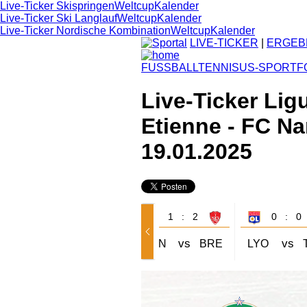
Live-Ticker Skispringen
Weltcup
Kalender
Live-Ticker Ski Langlauf
Weltcup
Kalender
Live-Ticker Nordische Kombination
Weltcup
Kalender
LIVE-TICKER
|
ERGEB
FUSSBALL
TENNIS
US-SPORT
F
Live-Ticker Lig
Etienne - FC Na
19.01.2025
1 : 2
1 : 2
0 : 0
vs
vs
vs
OGC
LEN
PSG
REN
BRE
LYO