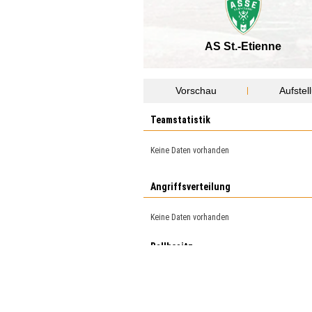
AS St.-Etienne
Vorschau
Aufstel
Teamstatistik
Keine Daten vorhanden
Angriffsverteilung
Keine Daten vorhanden
Ballbesitz
Keine Daten vorhanden