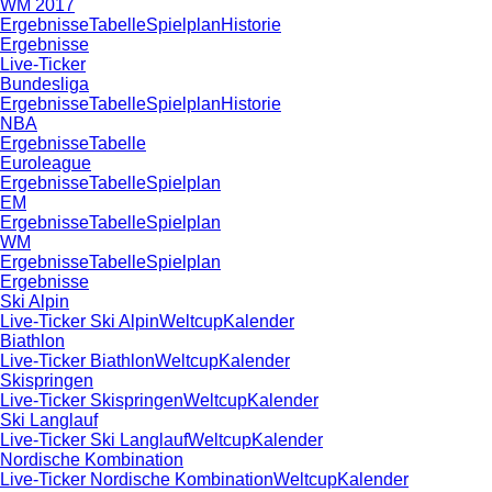
WM 2017
Ergebnisse
Tabelle
Spielplan
Historie
Ergebnisse
Live-Ticker
Bundesliga
Ergebnisse
Tabelle
Spielplan
Historie
NBA
Ergebnisse
Tabelle
Euroleague
Ergebnisse
Tabelle
Spielplan
EM
Ergebnisse
Tabelle
Spielplan
WM
Ergebnisse
Tabelle
Spielplan
Ergebnisse
Ski Alpin
Live-Ticker Ski Alpin
Weltcup
Kalender
Biathlon
Live-Ticker Biathlon
Weltcup
Kalender
Skispringen
Live-Ticker Skispringen
Weltcup
Kalender
Ski Langlauf
Live-Ticker Ski Langlauf
Weltcup
Kalender
Nordische Kombination
Live-Ticker Nordische Kombination
Weltcup
Kalender