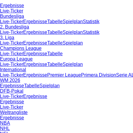
Ergebnisse
Live-Ticker
Bundesliga
Live-Ticker
Ergebnisse
Tabelle
Spielplan
Statistik
2. Bundesliga
Live-Ticker
Ergebnisse
Tabelle
Spielplan
Statistik
3. Liga
Live-Ticker
Ergebnisse
Tabelle
Spielplan
Champions League
Live-Ticker
Ergebnisse
Tabelle
Europa League
Live-Ticker
Ergebnisse
Tabelle
Spielplan
International
Live-Ticker
Ergebnisse
Premier League
Primera Division
Serie A
WM 2026
Ergebnisse
Tabelle
Spielplan
DFB-Pokal
Live-Ticker
Ergebnisse
Ergebnisse
Live-Ticker
Weltrangliste
Ergebnisse
NBA
NHL