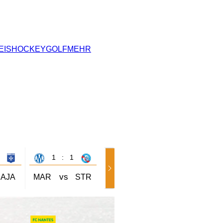
EISHOCKEY
GOLF
MEHR
1 : 1
vs
AJA
MAR
STR