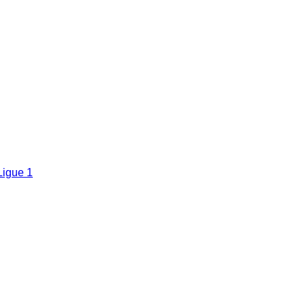
Ligue 1