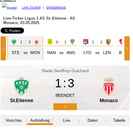
LIVE-TICKER
|
ERGEBNISSE
Live-Ticker Ligue 1
AS St.-Etienne - AS
Monaco, 03.05.2025
1 : 3
0 : 1
1 : 2
1 
EN
STE
vs
MON
NAN
vs
ANG
LYO
vs
LEN
BRE
Stade Geoffroy-Guichard
1:3
BEENDET
St.Etienne
Monaco
Vorschau
Aufstellung
Live
Daten
Tabelle