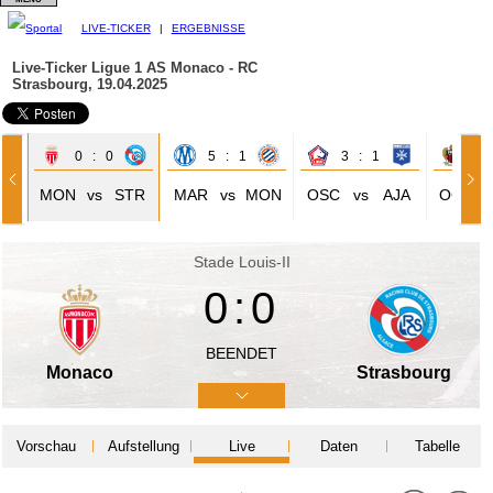
LIVE-TICKER
|
ERGEBNISSE
Live-Ticker Ligue 1
AS Monaco - RC
Strasbourg, 19.04.2025
0 : 0
5 : 1
3 : 1
2 
LH
MON
vs
STR
MAR
vs
MON
OSC
vs
AJA
OGC
Stade Louis-II
0:0
BEENDET
Monaco
Strasbourg
Vorschau
Aufstellung
Live
Daten
Tabelle