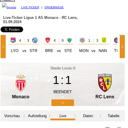
LIVE-TICKER
|
ERGEBNISSE
Live-Ticker Ligue 1
AS Monaco - RC Lens,
01.09.2024
4 : 3
4 : 0
1 : 3
1 
LYO
vs
STR
BRE
vs
STE
MON
vs
NAN
TOU
Stade Louis-II
1:1
BEENDET
Monaco
RC Lens
Vorschau
Aufstellung
Live
Daten
Tabelle