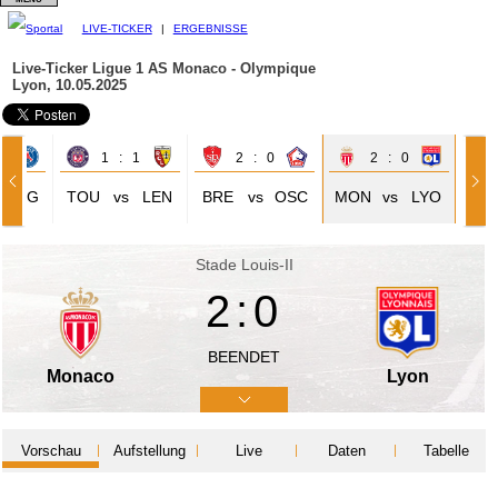
LIVE-TICKER
|
ERGEBNISSE
Live-Ticker Ligue 1
AS Monaco - Olympique
Lyon, 10.05.2025
4
1 : 1
2 : 0
2 : 0
PSG
TOU
vs
LEN
BRE
vs
OSC
MON
vs
LYO
Stade Louis-II
2:0
BEENDET
Monaco
Lyon
Vorschau
Aufstellung
Live
Daten
Tabelle