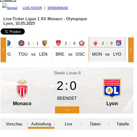
LIVE-TICKER
|
ERGEBNISSE
Live-Ticker Ligue 1
AS Monaco - Olympique
Lyon, 10.05.2025
4
1 : 1
2 : 0
2 : 0
PSG
TOU
vs
LEN
BRE
vs
OSC
MON
vs
LYO
Stade Louis-II
2:0
BEENDET
Monaco
Lyon
Vorschau
Aufstellung
Live
Daten
Tabelle