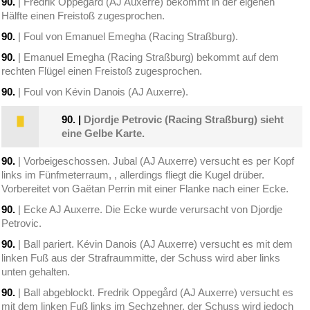
90.
| Fredrik Oppegård (AJ Auxerre) bekommt in der eigenen
Hälfte einen Freistoß zugesprochen.
90.
| Foul von Emanuel Emegha (Racing Straßburg).
90.
| Emanuel Emegha (Racing Straßburg) bekommt auf dem
rechten Flügel einen Freistoß zugesprochen.
90.
| Foul von Kévin Danois (AJ Auxerre).
90.
|
Djordje Petrovic (Racing Straßburg) sieht
eine Gelbe Karte.
90.
| Vorbeigeschossen. Jubal (AJ Auxerre) versucht es per Kopf
links im Fünfmeterraum, , allerdings fliegt die Kugel drüber.
Vorbereitet von Gaëtan Perrin mit einer Flanke nach einer Ecke.
90.
| Ecke AJ Auxerre. Die Ecke wurde verursacht von Djordje
Petrovic.
90.
| Ball pariert. Kévin Danois (AJ Auxerre) versucht es mit dem
linken Fuß aus der Strafraummitte, der Schuss wird aber links
unten gehalten.
90.
| Ball abgeblockt. Fredrik Oppegård (AJ Auxerre) versucht es
mit dem linken Fuß links im Sechzehner, der Schuss wird jedoch