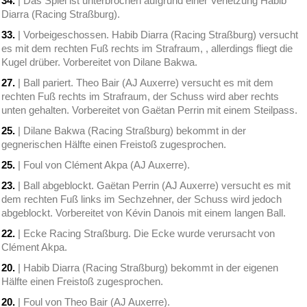
34.
| Das Spiel ist unterbrochen aufgrund einer Verletzung Habib
Diarra (Racing Straßburg).
33.
| Vorbeigeschossen. Habib Diarra (Racing Straßburg) versucht
es mit dem rechten Fuß rechts im Strafraum, , allerdings fliegt die
Kugel drüber. Vorbereitet von Dilane Bakwa.
27.
| Ball pariert. Theo Bair (AJ Auxerre) versucht es mit dem
rechten Fuß rechts im Strafraum, der Schuss wird aber rechts
unten gehalten. Vorbereitet von Gaëtan Perrin mit einem Steilpass.
25.
| Dilane Bakwa (Racing Straßburg) bekommt in der
gegnerischen Hälfte einen Freistoß zugesprochen.
25.
| Foul von Clément Akpa (AJ Auxerre).
23.
| Ball abgeblockt. Gaëtan Perrin (AJ Auxerre) versucht es mit
dem rechten Fuß links im Sechzehner, der Schuss wird jedoch
abgeblockt. Vorbereitet von Kévin Danois mit einem langen Ball.
22.
| Ecke Racing Straßburg. Die Ecke wurde verursacht von
Clément Akpa.
20.
| Habib Diarra (Racing Straßburg) bekommt in der eigenen
Hälfte einen Freistoß zugesprochen.
20.
| Foul von Theo Bair (AJ Auxerre).