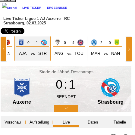
LIVE-TICKER
|
ERGEBNISSE
Live-Ticker Ligue 1
AJ Auxerre - RC
Strasbourg, 02.03.2025
4
0 : 1
0 : 4
2 : 0
REN
AJA
vs
STR
ANG
vs
TOU
MAR
vs
NAN
Stade de l'Abbé-Deschamps
0:1
BEENDET
Auxerre
Strasbourg
Vorschau
Aufstellung
Live
Daten
Tabelle