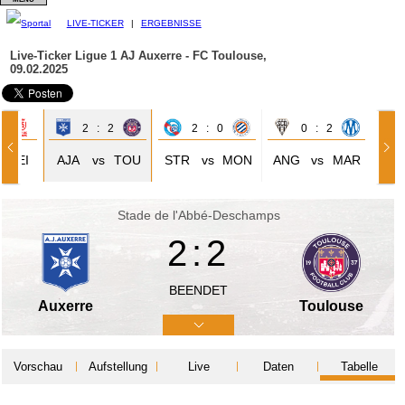
LIVE-TICKER
|
ERGEBNISSE
Live-Ticker Ligue 1
AJ Auxerre - FC Toulouse,
09.02.2025
0
2 : 2
2 : 0
0 : 2
REI
AJA
vs
TOU
STR
vs
MON
ANG
vs
MAR
Stade de l'Abbé-Deschamps
2:2
BEENDET
Auxerre
Toulouse
Vorschau
Aufstellung
Live
Daten
Tabelle