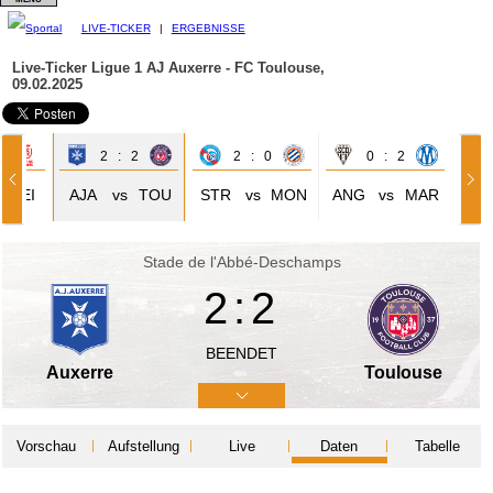
LIVE-TICKER
|
ERGEBNISSE
Live-Ticker Ligue 1
AJ Auxerre - FC Toulouse,
09.02.2025
0
2 : 2
2 : 0
0 : 2
REI
AJA
vs
TOU
STR
vs
MON
ANG
vs
MAR
Stade de l'Abbé-Deschamps
2:2
BEENDET
Auxerre
Toulouse
Vorschau
Aufstellung
Live
Daten
Tabelle