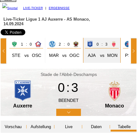
LIVE-TICKER
|
ERGEBNISSE
Live-Ticker Ligue 1
AJ Auxerre - AS Monaco,
14.09.2024
1 : 0
2 : 0
0 : 3
3 
STE
vs
OSC
MAR
vs
OGC
AJA
vs
MON
PSG
Stade de l'Abbé-Deschamps
0:3
BEENDET
Auxerre
Monaco
Vorschau
Aufstellung
Live
Daten
Tabelle