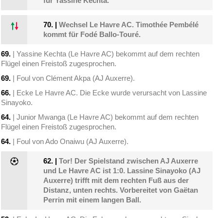
für Yassine Kechta.
70.
|
Wechsel Le Havre AC. Timothée Pembélé
kommt für Fodé Ballo-Touré.
69.
| Yassine Kechta (Le Havre AC) bekommt auf dem rechten
Flügel einen Freistoß zugesprochen.
69.
| Foul von Clément Akpa (AJ Auxerre).
66.
| Ecke Le Havre AC. Die Ecke wurde verursacht von Lassine
Sinayoko.
64.
| Junior Mwanga (Le Havre AC) bekommt auf dem rechten
Flügel einen Freistoß zugesprochen.
64.
| Foul von Ado Onaiwu (AJ Auxerre).
62.
|
Tor! Der Spielstand zwischen AJ Auxerre
und Le Havre AC ist 1:0. Lassine Sinayoko (AJ
Auxerre) trifft mit dem rechten Fuß aus der
Distanz, unten rechts. Vorbereitet von Gaëtan
Perrin mit einem langen Ball.