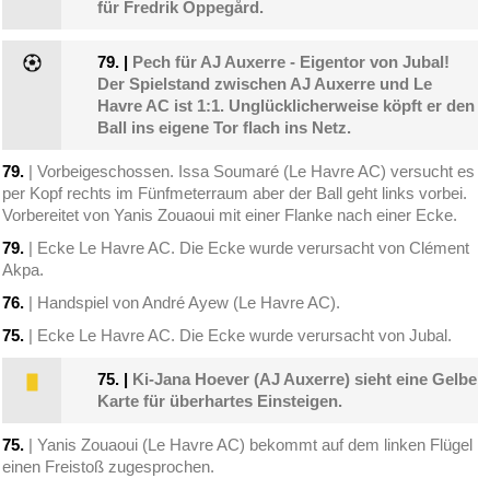
für Fredrik Oppegård.
79.
|
Pech für AJ Auxerre - Eigentor von Jubal!
Der Spielstand zwischen AJ Auxerre und Le
Havre AC ist 1:1. Unglücklicherweise köpft er den
Ball ins eigene Tor flach ins Netz.
79.
| Vorbeigeschossen. Issa Soumaré (Le Havre AC) versucht es
per Kopf rechts im Fünfmeterraum aber der Ball geht links vorbei.
Vorbereitet von Yanis Zouaoui mit einer Flanke nach einer Ecke.
79.
| Ecke Le Havre AC. Die Ecke wurde verursacht von Clément
Akpa.
76.
| Handspiel von André Ayew (Le Havre AC).
75.
| Ecke Le Havre AC. Die Ecke wurde verursacht von Jubal.
75.
|
Ki-Jana Hoever (AJ Auxerre) sieht eine Gelbe
Karte für überhartes Einsteigen.
75.
| Yanis Zouaoui (Le Havre AC) bekommt auf dem linken Flügel
einen Freistoß zugesprochen.