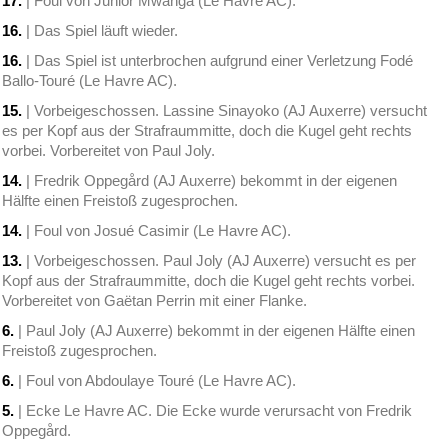
17.
| Foul von Junior Mwanga (Le Havre AC).
16.
| Das Spiel läuft wieder.
16.
| Das Spiel ist unterbrochen aufgrund einer Verletzung Fodé
Ballo-Touré (Le Havre AC).
15.
| Vorbeigeschossen. Lassine Sinayoko (AJ Auxerre) versucht
es per Kopf aus der Strafraummitte, doch die Kugel geht rechts
vorbei. Vorbereitet von Paul Joly.
14.
| Fredrik Oppegård (AJ Auxerre) bekommt in der eigenen
Hälfte einen Freistoß zugesprochen.
14.
| Foul von Josué Casimir (Le Havre AC).
13.
| Vorbeigeschossen. Paul Joly (AJ Auxerre) versucht es per
Kopf aus der Strafraummitte, doch die Kugel geht rechts vorbei.
Vorbereitet von Gaëtan Perrin mit einer Flanke.
6.
| Paul Joly (AJ Auxerre) bekommt in der eigenen Hälfte einen
Freistoß zugesprochen.
6.
| Foul von Abdoulaye Touré (Le Havre AC).
5.
| Ecke Le Havre AC. Die Ecke wurde verursacht von Fredrik
Oppegård.