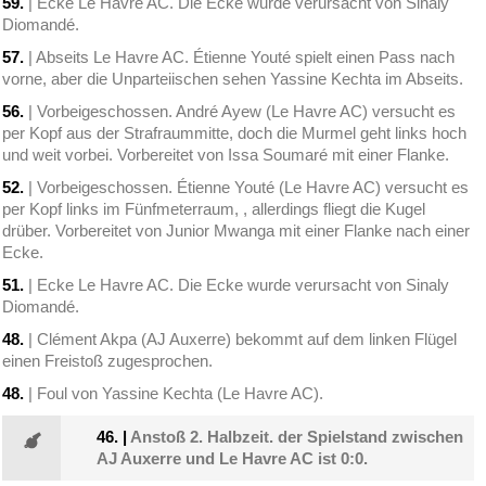
59.
| Ecke Le Havre AC. Die Ecke wurde verursacht von Sinaly
Diomandé.
57.
| Abseits Le Havre AC. Étienne Youté spielt einen Pass nach
vorne, aber die Unparteiischen sehen Yassine Kechta im Abseits.
56.
| Vorbeigeschossen. André Ayew (Le Havre AC) versucht es
per Kopf aus der Strafraummitte, doch die Murmel geht links hoch
und weit vorbei. Vorbereitet von Issa Soumaré mit einer Flanke.
52.
| Vorbeigeschossen. Étienne Youté (Le Havre AC) versucht es
per Kopf links im Fünfmeterraum, , allerdings fliegt die Kugel
drüber. Vorbereitet von Junior Mwanga mit einer Flanke nach einer
Ecke.
51.
| Ecke Le Havre AC. Die Ecke wurde verursacht von Sinaly
Diomandé.
48.
| Clément Akpa (AJ Auxerre) bekommt auf dem linken Flügel
einen Freistoß zugesprochen.
48.
| Foul von Yassine Kechta (Le Havre AC).
46.
|
Anstoß 2. Halbzeit. der Spielstand zwischen
AJ Auxerre und Le Havre AC ist 0:0.