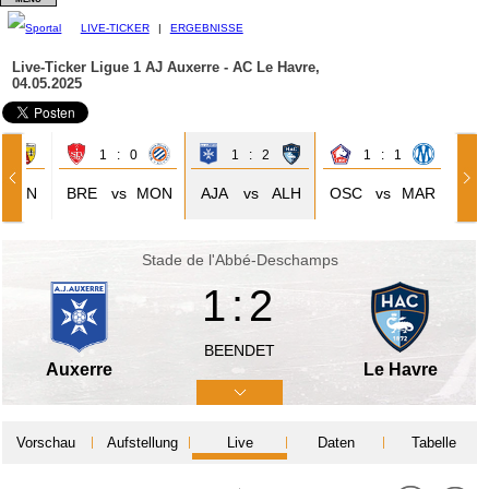
LIVE-TICKER
|
ERGEBNISSE
Live-Ticker Ligue 1
AJ Auxerre - AC Le Havre,
04.05.2025
2
1 : 0
1 : 2
1 : 1
LEN
BRE
vs
MON
AJA
vs
ALH
OSC
vs
MAR
Stade de l'Abbé-Deschamps
1:2
BEENDET
Auxerre
Le Havre
Vorschau
Aufstellung
Live
Daten
Tabelle